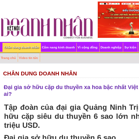
Chân dung doanh nhân
Cẩm nang kinh doanh
Vì cộng đồng
Doanh nghiệp
Sự kiện
Trang chủ
Video tin tức
CHÂN DUNG DOANH NHÂN
Đại gia sở hữu cặp du thuyền xa hoa bậc nhất Việt
ai?
Tập đoàn của đại gia Quảng Ninh Tr
hữu cặp siêu du thuyền 6 sao lớn nhấ
triệu USD.
Đại gia sở hữu du thuyền 6 sao