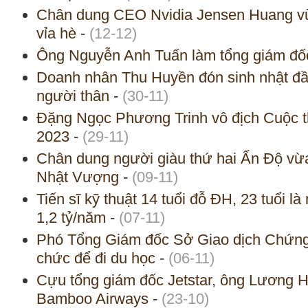
Chân dung CEO Nvidia Jensen Huang vừ
vỉa hè
-
(12-12)
Ông Nguyễn Anh Tuấn làm tổng giám đ
Doanh nhân Thu Huyền đón sinh nhật đ
người thân
-
(30-11)
Đặng Ngọc Phương Trinh vô địch Cuộc thi
2023
-
(29-11)
Chân dung người giàu thứ hai Ấn Độ vừ
Nhật Vượng
-
(09-11)
Tiến sĩ kỹ thuật 14 tuổi đỗ ĐH, 23 tuổi l
1,2 tỷ/năm
-
(07-11)
Phó Tổng Giám đốc Sở Giao dịch Chứng
chức để đi du học
-
(06-11)
Cựu tổng giám đốc Jetstar, ông Lương
Bamboo Airways
-
(23-10)