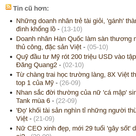
Tin cũ hơn:
Những doanh nhân trẻ tài giỏi, 'gánh' thà
đình khổng lồ
-
(13-10)
Doanh nhân Hàn Quốc làm sàn thương m
thủ công, đặc sản Việt
-
(05-10)
Quỹ đầu tư Mỹ rót 200 triệu USD vào tậ
Đăng Quang2
-
(02-10)
Từ chàng trai học trường làng, 8X Việt t
top 1 của Mỹ
-
(26-09)
Nhan sắc đời thường của nữ 'cá mập' si
Tank mùa 6
-
(22-09)
'Đọ' khối tài sản nghìn tỉ những người th
Việt
-
(21-09)
Nữ CEO xinh đẹp, mới 29 tuổi 'gây sốt' 