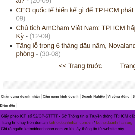
ai?
-
(20-09)
CEO quốc tế hiến kế gì để TP.HCM phát t
09)
Chủ tịch AmCham Việt Nam: TPHCM hấp
Kỳ
-
(12-09)
Tăng lỗ trong 6 tháng đầu năm, Novaland 
phòng
-
(30-08)
<< Trang truớc
Tran
Chân dung doanh nhân
Cẩm nang kinh doanh
Doanh Nghiệp
Vì cộng đồng
S
Điểm đến
Giấy phép ICP số 52/GP-STTTT - Sở Thông tin & Truyền thông TP.HCM cấp
Trang tin chạy trên domain
ketnoidoanhnhan.com.vn
/
ketnoidoanhnhan.org
Ghi rõ nguồn ketnoidoanhnhan.com.vn khi lấy thông tin từ website này