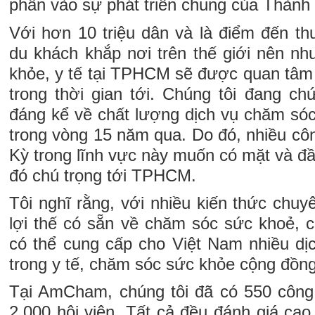
phần vào sự phát triển chung của Thành
Với hơn 10 triệu dân và là điểm đến th
du khách khắp nơi trên thế giới nên n
khỏe, y tế tại TPHCM sẽ được quan tâm 
trong thời gian tới. Chúng tôi đang ch
đáng kể về chất lượng dịch vụ chăm só
trong vòng 15 năm qua. Do đó, nhiều cô
Kỳ trong lĩnh vực này muốn có mặt và đầu
đó chú trọng tới TPHCM.
Tôi nghĩ rằng, với nhiều kiến thức chu
lợi thế có sẵn về chăm sóc sức khoẻ, 
có thể cung cấp cho Việt Nam nhiều d
trong y tế, chăm sóc sức khỏe cộng đồn
Tại AmCham, chúng tôi đã có 550 công
2.000 hội viên. Tất cả đều đánh giá c