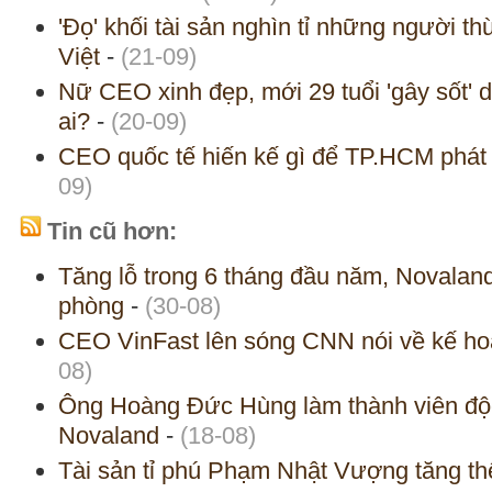
'Đọ' khối tài sản nghìn tỉ những người th
Việt
-
(21-09)
Nữ CEO xinh đẹp, mới 29 tuổi 'gây sốt' 
ai?
-
(20-09)
CEO quốc tế hiến kế gì để TP.HCM phát t
09)
Tin cũ hơn:
Tăng lỗ trong 6 tháng đầu năm, Novaland 
phòng
-
(30-08)
CEO VinFast lên sóng CNN nói về kế ho
08)
Ông Hoàng Đức Hùng làm thành viên độc 
Novaland
-
(18-08)
Tài sản tỉ phú Phạm Nhật Vượng tăng t