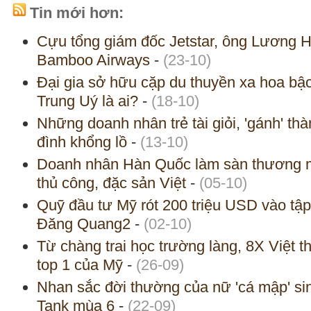
Tin mới hơn:
Cựu tổng giám đốc Jetstar, ông Lương
Bamboo Airways
-
(23-10)
Đại gia sở hữu cặp du thuyền xa hoa bậc
Trung Uý là ai?
-
(18-10)
Những doanh nhân trẻ tài giỏi, 'gánh' thà
đình khổng lồ
-
(13-10)
Doanh nhân Hàn Quốc làm sàn thương m
thủ công, đặc sản Việt
-
(05-10)
Quỹ đầu tư Mỹ rót 200 triệu USD vào tậ
Đăng Quang2
-
(02-10)
Từ chàng trai học trường làng, 8X Việt t
top 1 của Mỹ
-
(26-09)
Nhan sắc đời thường của nữ 'cá mập' si
Tank mùa 6
-
(22-09)