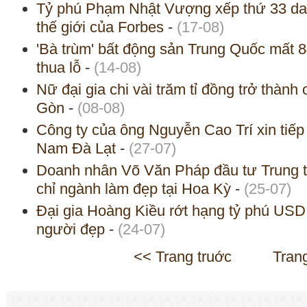
Tỷ phú Phạm Nhật Vượng xếp thứ 33 da
thế giới của Forbes
-
(17-08)
'Bà trùm' bất động sản Trung Quốc mất 84
thua lỗ
-
(14-08)
Nữ đại gia chi vài trăm tỉ đồng trở thành c
Gòn
-
(08-08)
Công ty của ông Nguyễn Cao Trí xin tiếp 
Nam Đà Lạt
-
(27-07)
Doanh nhân Võ Văn Pháp đầu tư Trung 
chỉ ngành làm đẹp tại Hoa Kỳ
-
(25-07)
Đại gia Hoàng Kiều rớt hạng tỷ phú USD
người đẹp
-
(24-07)
<< Trang truớc
Tran