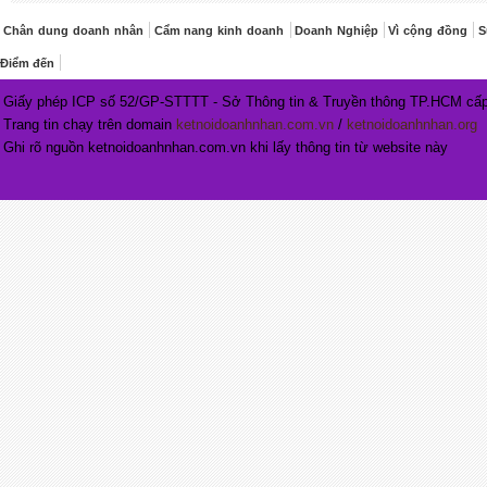
Chân dung doanh nhân
Cẩm nang kinh doanh
Doanh Nghiệp
Vì cộng đồng
S
Điểm đến
Giấy phép ICP số 52/GP-STTTT - Sở Thông tin & Truyền thông TP.HCM cấp
Trang tin chạy trên domain
ketnoidoanhnhan.com.vn
/
ketnoidoanhnhan.org
Ghi rõ nguồn ketnoidoanhnhan.com.vn khi lấy thông tin từ website này