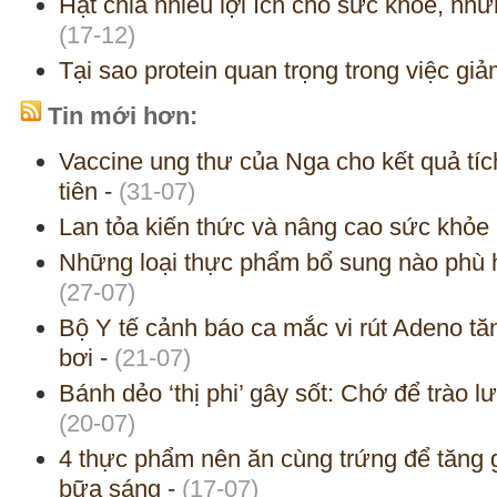
Hạt chia nhiều lợi ích cho sức khỏe, nh
(17-12)
Tại sao protein quan trọng trong việc gi
Tin mới hơn:
Vaccine ung thư của Nga cho kết quả tí
tiên
-
(31-07)
Lan tỏa kiến thức và nâng cao sức khỏe 
Những loại thực phẩm bổ sung nào phù h
(27-07)
Bộ Y tế cảnh báo ca mắc vi rút Adeno tăn
bơi
-
(21-07)
Bánh dẻo ‘thị phi’ gây sốt: Chớ để trào
(20-07)
4 thực phẩm nên ăn cùng trứng để tăng g
bữa sáng
-
(17-07)