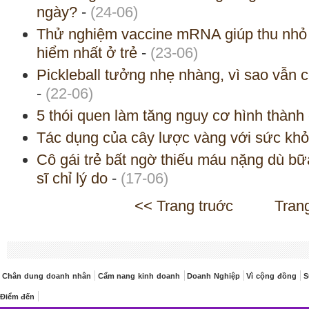
ngày?
-
(24-06)
Thử nghiệm vaccine mRNA giúp thu nhỏ 
hiểm nhất ở trẻ
-
(23-06)
Pickleball tưởng nhẹ nhàng, vì sao vẫn c
-
(22-06)
5 thói quen làm tăng nguy cơ hình thàn
Tác dụng của cây lược vàng với sức kh
Cô gái trẻ bất ngờ thiếu máu nặng dù bữa
sĩ chỉ lý do
-
(17-06)
<< Trang truớc
Tran
Chân dung doanh nhân
Cẩm nang kinh doanh
Doanh Nghiệp
Vì cộng đồng
S
Điểm đến