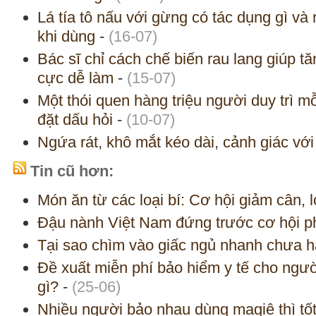
Lá tía tô nấu với gừng có tác dụng gì và
khi dùng
-
(16-07)
Bác sĩ chỉ cách chế biến rau lang giúp t
cực dễ làm
-
(15-07)
Một thói quen hàng triệu người duy trì m
đặt dấu hỏi
-
(10-07)
Ngứa rát, khô mắt kéo dài, cảnh giác vớ
Tin cũ hơn:
Món ăn từ các loại bí: Cơ hội giảm cân, l
Đậu nành Việt Nam đứng trước cơ hội phát
Tại sao chìm vào giấc ngủ nhanh chưa hẳ
Đề xuất miễn phí bảo hiểm y tế cho người
gì?
-
(25-06)
Nhiều người bảo nhau dùng magiê thì tố