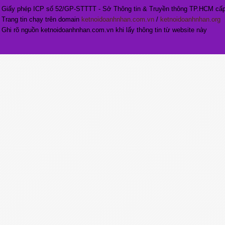
Giấy phép ICP số 52/GP-STTTT - Sở Thông tin & Truyền thông TP.HCM cấp
Trang tin chạy trên domain
ketnoidoanhnhan.com.vn
/
ketnoidoanhnhan.org
Ghi rõ nguồn ketnoidoanhnhan.com.vn khi lấy thông tin từ website này