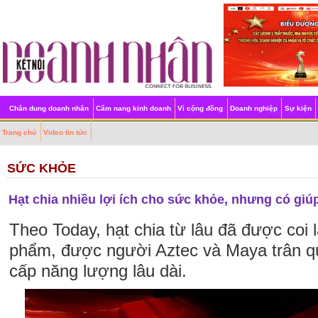
Chân dung doanh nhân
Cẩm nang kinh doanh
Vì cộng đồng
Doanh nghiệp
Sự kiện
Trang chủ
Video tin tức
SỨC KHỎE
Hạt chia nhiều lợi ích cho sức khỏe, nhưng có gi
Theo Today, hạt chia từ lâu đã được coi l
phẩm, được người Aztec và Maya trân q
cấp năng lượng lâu dài.