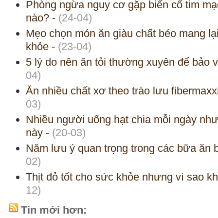
Phòng ngừa nguy cơ gặp biến cố tim mạc
nào?
-
(24-04)
Mẹo chọn món ăn giàu chất béo mang lại 
khỏe
-
(23-04)
5 lý do nên ăn tỏi thường xuyên để bảo 
04)
Ăn nhiều chất xơ theo trào lưu fibermaxxi
03)
Nhiều người uống hạt chia mỗi ngày nh
này
-
(20-03)
Năm lưu ý quan trọng trong các bữa ăn 
02)
Thịt đỏ tốt cho sức khỏe nhưng vì sao k
12)
Tin mới hơn: