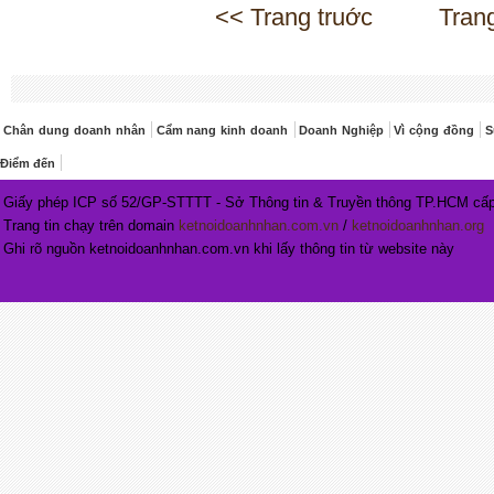
<< Trang truớc
Tran
Chân dung doanh nhân
Cẩm nang kinh doanh
Doanh Nghiệp
Vì cộng đồng
S
Điểm đến
Giấy phép ICP số 52/GP-STTTT - Sở Thông tin & Truyền thông TP.HCM cấp
Trang tin chạy trên domain
ketnoidoanhnhan.com.vn
/
ketnoidoanhnhan.org
Ghi rõ nguồn ketnoidoanhnhan.com.vn khi lấy thông tin từ website này