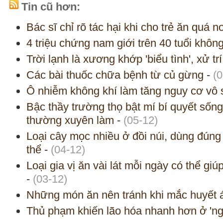
Tin cũ hơn:
Bác sĩ chỉ rõ tác hại khi cho trẻ ăn quá n
4 triệu chứng nam giới trên 40 tuổi khôn
Trời lạnh là xương khớp 'biểu tình', xử tr
Các bài thuốc chữa bệnh từ củ gừng
-
(0
Ô nhiễm không khí làm tăng nguy cơ vô 
Bậc thầy trường thọ bật mí bí quyết sốn
thường xuyên làm
-
(05-12)
Loại cây mọc nhiều ở đồi núi, dùng đúng
thể
-
(04-12)
Loại gia vị ăn vài lát mỗi ngày có thể gi
-
(03-12)
Những món ăn nên tránh khi mắc huyết 
Thủ phạm khiến lão hóa nhanh hơn ở 'ng