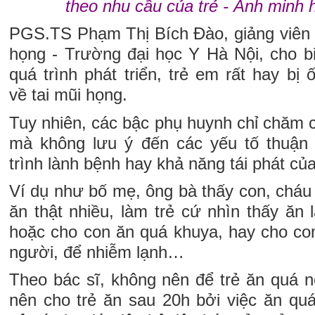
theo nhu cầu của trẻ - Ảnh min
PGS.TS Phạm Thị Bích Đào, giảng viên 
họng - Trường đại học Y Hà Nội, cho bi
quá trình phát triển, trẻ em rất hay bị 
về tai mũi họng.
Tuy nhiên, các bậc phụ huynh chỉ chăm 
mà không lưu ý đến các yếu tố thuận 
trình lành bệnh hay khả năng tái phát củ
Ví dụ như bố mẹ, ông bà thấy con, cháu
ăn thật nhiều, làm trẻ cứ nhìn thấy ăn
hoặc cho con ăn quá khuya, hay cho con
người, để nhiễm lạnh…
Theo bác sĩ, không nên để trẻ ăn quá n
nên cho trẻ ăn sau 20h bởi việc ăn quá