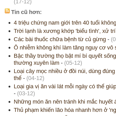
(17-12)
Tin cũ hơn:
4 triệu chứng nam giới trên 40 tuổi khôn
Trời lạnh là xương khớp 'biểu tình', xử tr
Các bài thuốc chữa bệnh từ củ gừng
-
(0
Ô nhiễm không khí làm tăng nguy cơ vô 
Bậc thầy trường thọ bật mí bí quyết sốn
thường xuyên làm
-
(05-12)
Loại cây mọc nhiều ở đồi núi, dùng đúng
thể
-
(04-12)
Loại gia vị ăn vài lát mỗi ngày có thể gi
-
(03-12)
Những món ăn nên tránh khi mắc huyết 
Thủ phạm khiến lão hóa nhanh hơn ở 'ng