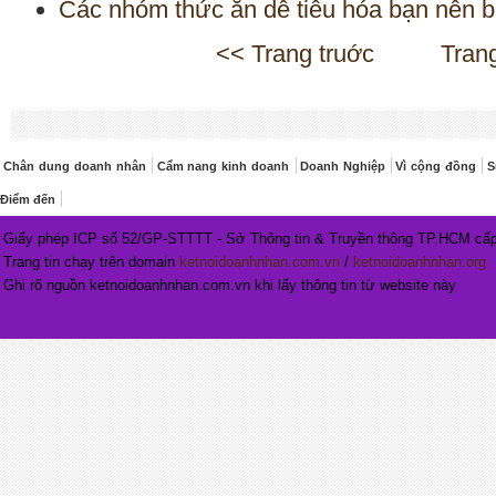
Các nhóm thức ăn dễ tiêu hóa bạn nên b
<< Trang truớc
Tran
Chân dung doanh nhân
Cẩm nang kinh doanh
Doanh Nghiệp
Vì cộng đồng
S
Điểm đến
Giấy phép ICP số 52/GP-STTTT - Sở Thông tin & Truyền thông TP.HCM cấp
Trang tin chạy trên domain
ketnoidoanhnhan.com.vn
/
ketnoidoanhnhan.org
Ghi rõ nguồn ketnoidoanhnhan.com.vn khi lấy thông tin từ website này