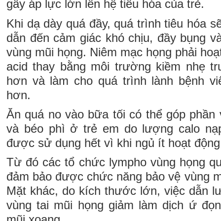
gây áp lực lớn lên hệ tiêu hóa của trẻ.
Khi dạ dày quá đầy, quá trình tiêu hóa s
dẫn đến cảm giác khó chịu, đầy bụng và
vùng mũi họng. Niêm mạc họng phải hoạt
acid thay bằng môi trường kiềm nhẹ t
hơn và làm cho quá trình lành bệnh v
hơn.
Ăn quá no vào bữa tối có thể góp phần 
và béo phì ở trẻ em do lượng calo nạ
được sử dụng hết vì khi ngủ ít hoạt độn
Từ đó các tổ chức lympho vùng họng qu
đảm bảo được chức năng bảo vệ vùng m
Mặt khác, do kích thước lớn, việc dẫn l
vùng tai mũi họng giảm làm dịch ứ đọn
mũi xoang.