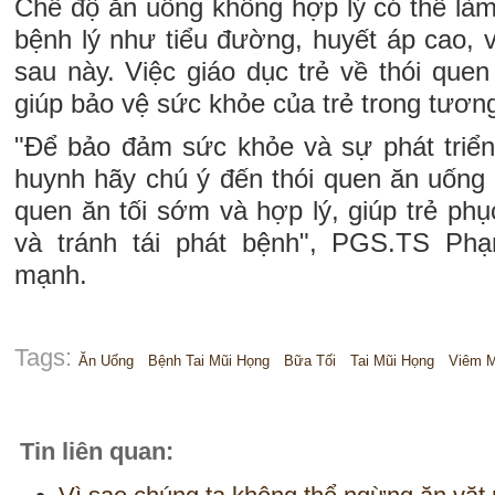
Chế độ ăn uống không hợp lý có thể là
bệnh lý như tiểu đường, huyết áp cao, 
sau này. Việc giáo dục trẻ về thói que
giúp bảo vệ sức khỏe của trẻ trong tương 
"Để bảo đảm sức khỏe và sự phát triển 
huynh hãy chú ý đến thói quen ăn uống c
quen ăn tối sớm và hợp lý, giúp trẻ phụ
và tránh tái phát bệnh", PGS.TS Ph
mạnh.
Tags:
Ăn Uống
Bệnh Tai Mũi Họng
Bữa Tối
Tai Mũi Họng
Viêm M
Tin liên quan: