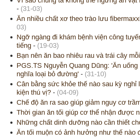
Vì sao chúng ta không thể ngừng ăn vặt 
-
(31-03)
Ăn nhiều chất xơ theo trào lưu fibermaxxi
03)
Ngỡ ngàng đi khám bệnh viện công tuyế
tiếng
-
(19-03)
Bạn nên ăn bao nhiêu rau và trái cây mỗ
PGS.TS Nguyễn Quang Dũng: 'Ăn uống 
nghĩa loại bỏ đường'
-
(31-10)
Cân bằng sức khỏe thế nào sau kỳ nghỉ l
kiện thú vị?
-
(04-09)
Chế độ ăn ra sao giúp giảm nguy cơ tr
Thời gian ăn tối giúp cơ thể nhận được nh
Những chất dinh dưỡng nào cần thiết ch
Ăn tối muộn có ảnh hưởng như thế nào 