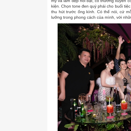
mỹ và làm đẹp nổi bật, cô thường xuyên c
kiện. Chọn tone đen quý phái cho buổi tiệc
thu hút trước ống kính. Có thể nói, cứ m
lưỡng trong phong cách của mình, với những