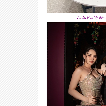
Á hậu Hoa Vy đón t