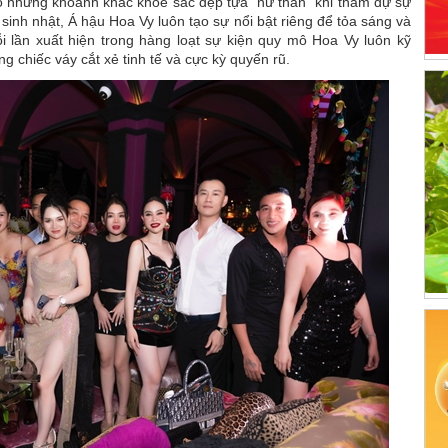
ó những khoảnh khắc khoe sắc đẹp tựa “nữ thần” khi tham dự sự
 sinh nhật, Á hậu Hoa Vy luôn tạo sự nổi bật riêng để tỏa sáng và
ỗi lần xuất hiện trong hàng loạt sự kiện quy mô Hoa Vy luôn kỹ
 chiếc váy cắt xẻ tinh tế và cực kỳ quyến rũ.