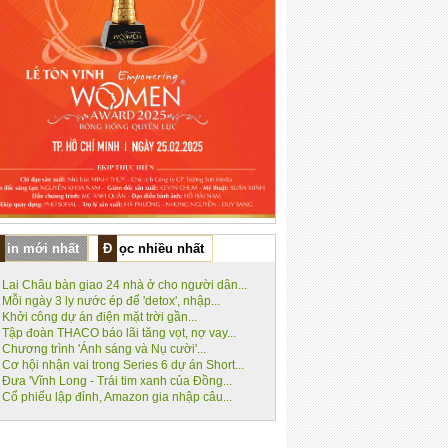
Tin mới nhất
Đọc nhiều nhất
Lai Châu bàn giao 24 nhà ở cho người dân...
Mỗi ngày 3 ly nước ép để 'detox', nhập...
Khởi công dự án điện mặt trời gần...
Tập đoàn THACO báo lãi tăng vọt, nợ vay...
Chương trình 'Ánh sáng và Nụ cười'...
Cơ hội nhận vai trong Series 6 dự án Short...
Đưa 'Vĩnh Long - Trái tim xanh của Đồng...
Cổ phiếu lập đỉnh, Amazon gia nhập câu...