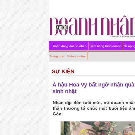
Chân dung doanh nhân
Cẩm nang kinh doanh
Vì cộn
Trang chủ
Video tin tức
SỰ KIỆN
Á hậu Hoa Vy bất ngờ nhận quà 
sinh nhật
Nhân dịp đón tuổi mới, nữ doanh nhâ
thân thương tổ chức một buổi tiệc ấm
Gòn.