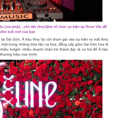
 (vìa phải) - chủ tiệc AmySline tổ chức sự kiện tại Rose Vila để
đón tuổi mới của bạn.
tại Sài Gòn, Á hậu Hoa Vy còn tham gia vào sự kiện ra mắt Amy
à một trong những bữa tiệc xa hoa, đẳng cấp giữa Sài Gòn hoa lệ
nhiều hotgirl, nhiều doanh nhân trẻ thành đạt, là cơ hội để Á hậu
 thương hiệu của mình.