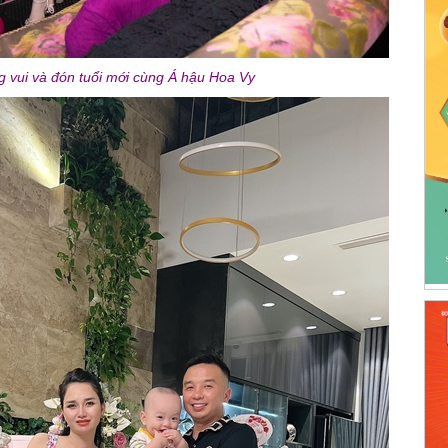
 vui và đón tuổi mới cùng Á hậu Hoa Vy