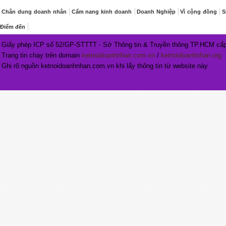
Chân dung doanh nhân
Cẩm nang kinh doanh
Doanh Nghiệp
Vì cộng đồng
S
Điểm đến
Giấy phép ICP số 52/GP-STTTT - Sở Thông tin & Truyền thông TP.HCM cấp
Trang tin chạy trên domain
ketnoidoanhnhan.com.vn
/
ketnoidoanhnhan.org
Ghi rõ nguồn ketnoidoanhnhan.com.vn khi lấy thông tin từ website này