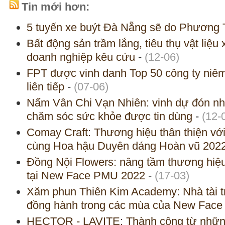
Tin mới hơn:
5 tuyến xe buýt Đà Nẵng sẽ do Phương 
Bất động sản trầm lắng, tiêu thụ vật liệ
doanh nghiệp kêu cứu
-
(12-06)
FPT được vinh danh Top 50 công ty niêm 
liên tiếp
-
(07-06)
Nấm Vân Chi Vạn Nhiên: vinh dự đón nh
chăm sóc sức khỏe được tin dùng
-
(12-
Comay Craft: Thương hiệu thân thiện vớ
cùng Hoa hậu Duyên dáng Hoàn vũ 202
Đồng Nội Flowers: nâng tầm thương hiệu
tại New Face PMU 2022
-
(17-03)
Xăm phun Thiên Kim Academy: Nhà tài tr
đồng hành trong các mùa của New Fac
HECTOR - LAVITE: Thành công từ những