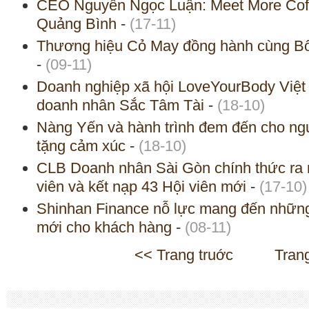
CEO Nguyễn Ngọc Luận: Meet More Coffe
Quảng Bình
-
(17-11)
Thương hiệu Cỏ May đồng hành cùng B
-
(09-11)
Doanh nghiệp xã hội LoveYourBody Việt
doanh nhân Sắc Tâm Tài
-
(18-10)
Nàng Yến và hành trình đem đến cho ng
tặng cảm xúc
-
(18-10)
CLB Doanh nhân Sài Gòn chính thức ra m
viên và kết nạp 43 Hội viên mới
-
(17-10)
Shinhan Finance nỗ lực mang đến những t
mới cho khách hàng
-
(08-11)
<< Trang truớc
Tran