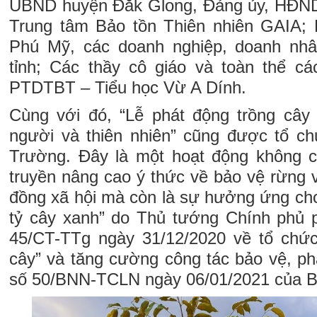
UBND huyện Đắk Glong, Đảng ủy, HĐN
Trung tâm Bảo tồn Thiên nhiên GAIA; 
Phú Mỹ, các doanh nghiệp, doanh nhâ
tỉnh; Các thầy cô giáo và toàn thể c
PTDTBT – Tiểu học Vừ A Dính.
Cùng với đó, “Lễ phát động trồng cây
người và thiên nhiên” cũng được tổ ch
Trường. Đây là một hoạt động không c
truyền nâng cao ý thức về bảo vệ rừng 
đồng xã hội mà còn là sự hưởng ứng cho
tỷ cây xanh” do Thủ tướng Chính phủ ph
45/CT-TTg ngày 31/12/2020 về tổ chức
cây” và tăng cường công tác bảo vệ, ph
số 50/BNN-TCLN ngày 06/01/2021 của