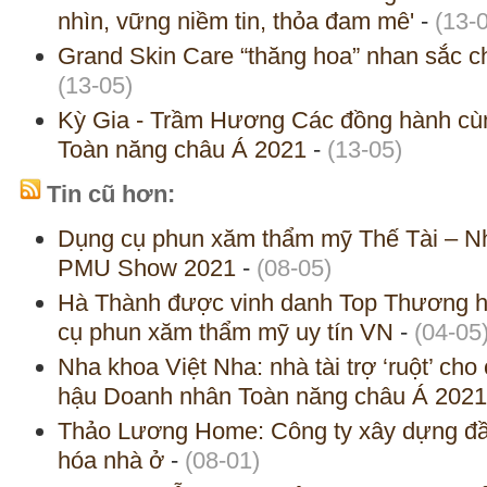
nhìn, vững niềm tin, thỏa đam mê'
-
(13-
Grand Skin Care “thăng hoa” nhan sắc 
(13-05)
Kỳ Gia - Trầm Hương Các đồng hành c
Toàn năng châu Á 2021
-
(13-05)
Tin cũ hơn:
Dụng cụ phun xăm thẩm mỹ Thế Tài – Nhà
PMU Show 2021
-
(08-05)
Hà Thành được vinh danh Top Thương hiệ
cụ phun xăm thẩm mỹ uy tín VN
-
(04-05
Nha khoa Việt Nha: nhà tài trợ ‘ruột’ ch
hậu Doanh nhân Toàn năng châu Á 2021
Thảo Lương Home: Công ty xây dựng đầu
hóa nhà ở
-
(08-01)