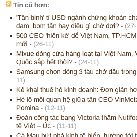
Tin cũ hơn:
'Tân binh' tỉ USD ngành chứng khoán chà
đạm, bom tấn hay điều gì chờ đợi?
-
(27-
500 CEO 'hiến kế' để Việt Nam, TP.HCM 
mới
-
(26-11)
Mixue đóng cửa hàng loạt tại Việt Nam, '
Quốc sắp hết thời?
-
(24-11)
Samsung chọn đóng 3 tàu chở dầu trọng t
11)
Kê khai thuế hộ kinh doanh: Đơn giản 
Hé lộ mối quan hệ giữa tân CEO VinMeta
Pomina
-
(12-11)
Đoàn công tác bang Victoria thăm Nutifo
tế Việt – Úc
-
(11-11)
Cà Mau bứt phá kinh tế biển, hướng tới 