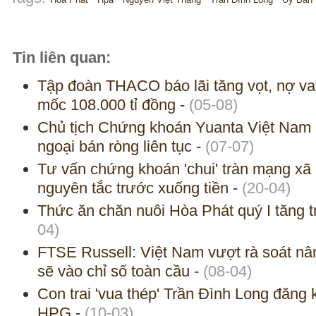
Tin liên quan:
Tập đoàn THACO báo lãi tăng vọt, nợ va
mốc 108.000 tỉ đồng
-
(05-08)
Chủ tịch Chứng khoán Yuanta Việt Nam p
ngoại bán ròng liên tục
-
(07-07)
Tư vấn chứng khoán 'chui' tràn mạng xã
nguyên tắc trước xuống tiền
-
(20-04)
Thức ăn chăn nuôi Hòa Phát quý I tăng 
04)
FTSE Russell: Việt Nam vượt rà soát nâ
sẽ vào chỉ số toàn cầu
-
(08-04)
Con trai 'vua thép' Trần Đình Long đăng 
HPG
-
(10-03)