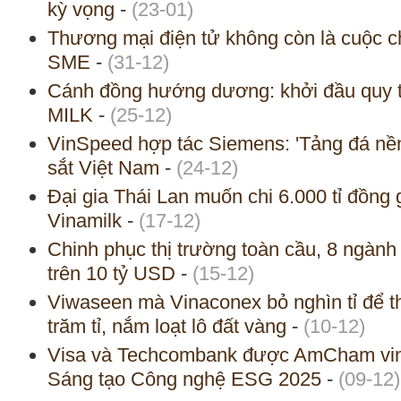
kỳ vọng
-
(23-01)
Thương mại điện tử không còn là cuộc ch
SME
-
(31-12)
Cánh đồng hướng dương: khởi đầu quy tr
MILK
-
(25-12)
VinSpeed hợp tác Siemens: 'Tảng đá nền
sắt Việt Nam
-
(24-12)
Đại gia Thái Lan muốn chi 6.000 tỉ đồn
Vinamilk
-
(17-12)
Chinh phục thị trường toàn cầu, 8 ngàn
trên 10 tỷ USD
-
(15-12)
Viwaseen mà Vinaconex bỏ nghìn tỉ để t
trăm tỉ, nắm loạt lô đất vàng
-
(10-12)
Visa và Techcombank được AmCham vinh
Sáng tạo Công nghệ ESG 2025
-
(09-12)