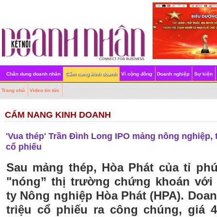
Chân dung doanh nhân
Cẩm nang kinh doanh
Vì cộng đồng
Doanh nghiệp
Sự kiện
Trang chủ
Video tin tức
CẨM NANG KINH DOANH
'Vua thép' Trần Đình Long IPO mảng nông nghiệp, t
cổ phiếu
Sau mảng thép, Hòa Phát của tỉ ph
"nóng” thị trường chứng khoán với
ty Nông nghiệp Hòa Phát (HPA). Doa
triệu cổ phiếu ra công chúng, giá 