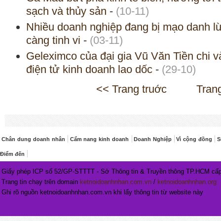
sạch và thủy sản
-
(10-11)
Nhiều doanh nghiệp đang bị mạo danh lừ
càng tinh vi
-
(03-11)
Geleximco của đại gia Vũ Văn Tiền chi và
điện tử kinh doanh lao dốc
-
(29-10)
<< Trang truớc
Tran
Chân dung doanh nhân
Cẩm nang kinh doanh
Doanh Nghiệp
Vì cộng đồng
S
Điểm đến
Giấy phép ICP số 52/GP-STTTT - Sở Thông tin & Truyền thông TP.HCM cấp
Trang tin chạy trên domain
ketnoidoanhnhan.com.vn
/
ketnoidoanhnhan.org
Ghi rõ nguồn ketnoidoanhnhan.com.vn khi lấy thông tin từ website này