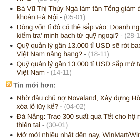
Bà Vũ Thị Thúy Ngà làm tân Tổng giám 
khoán Hà Nội
-
(05-01)
Dòng vốn tỉ đô có thể sắp vào: Doanh ngh
kiểm tra' minh bạch từ quỹ ngoại?
-
(28-1
Quỹ quản lý gần 13.000 tỉ USD sẽ rót bao
Việt Nam nâng hạng?
-
(18-11)
Quỹ quản lý gần 13.000 tỉ USD sắp mở 
Việt Nam
-
(14-11)
Tin mới hơn:
Nhờ đâu chủ nợ Novaland, Xây dựng Hòa
xóa lỗ lũy kế?
-
(04-02)
Đà Nẵng: Trao 300 suất quà Tết cho hộ 
thiên tai
-
(30-01)
Mở mới nhiều nhất đến nay, WinMart/Wi