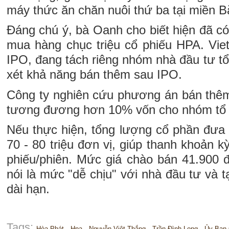
máy thức ăn chăn nuôi thứ ba tại miền B
Đáng chú ý, bà Oanh cho biết hiện đã c
mua hàng chục triệu cổ phiếu HPA. Viet
IPO, đang tách riêng nhóm nhà đầu tư 
xét khả năng bán thêm sau IPO.
Công ty nghiên cứu phương án bán thêm 
tương đương hơn 10% vốn cho nhóm tổ 
Nếu thực hiện, tổng lượng cổ phần đưa r
70 - 80 triệu đơn vị, giúp thanh khoản kỳ
phiếu/phiên. Mức giá chào bán 41.900 
nói là mức "dễ chịu" với nhà đầu tư và t
dài hạn.
Tags:
Hòa Phát
Hpa
Nguyễn Việt Thắng
Trần Đình Long
Ủy Ban