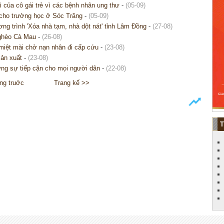
ì của cô gái trẻ vì các bệnh nhân ung thư
-
(05-09)
 cho trường học ở Sóc Trăng
-
(05-09)
ng trình 'Xóa nhà tạm, nhà dột nát' tỉnh Lâm Đồng
-
(27-08)
nghèo Cà Mau
-
(26-08)
 miệt mài chở nạn nhân đi cấp cứu
-
(23-08)
sản xuất
-
(23-08)
 ứng sự tiếp cận cho mọi người dân
-
(22-08)
ng truớc
Trang kế >>