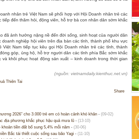
Doanh nhân trẻ Việt Nam sẽ phối hợp với Hội Doanh nhân trẻ các
c tiếp đến thăm hỏi, động viên, hỗ trợ bà con nhân dân sớm khắc
ão đã ảnh hưởng nặng nề đến đời sống, sinh hoạt của người dân
c doanh nghiệp hội viên trên địa bàn các tỉnh, thành phố khu vực
 Việt Nam tiếp tục kêu gọi Hội Doanh nhân trẻ các tỉnh, thành
 đóng góp, ủng hộ, hỗ trợ người dân các tỉnh phía Bắc sớm khắc
g và khôi phục hoạt động sản xuất – kinh doanh trong thời gian
(nguồn: vietnamdaily.kienthuc.net.vn)
ả Thiên Tai
Share
hương 2026” cho 3.000 trẻ em có hoàn cảnh khó khăn
-
(09-02)
các địa phương khắc phục hậu quả mưa lũ
-
(13-10)
ỏ khoản tiền đất bổ sung 5,4% mỗi năm
-
(30-06)
ền Bắc tái thiết cuộc sống sau bão Yagi
-
(11-10)