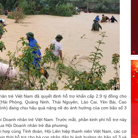
ân trẻ Việt Nam đã quyết định hỗ trợ khẩn cấp 2,9 tỷ đồng cho
 (Hải Phòng, Quảng Ninh, Thái Nguyên, Lào Cai, Yên Bái, Cao
ình) đang chịu hậu quả nặng nề do ảnh hưởng của cơn bão số 3
ội Doanh nhân trẻ Việt Nam. Trước mắt, phần kinh phí hỗ trợ này
qua Hội Doanh nhân trẻ địa phương.
 hợp cùng Tỉnh đoàn, Hội Liên hiệp thanh niên Việt Nam, các cơ
n kịp thời hỗ trợ cho bà con nhân dân bị ảnh hưởng do bão số 3 và