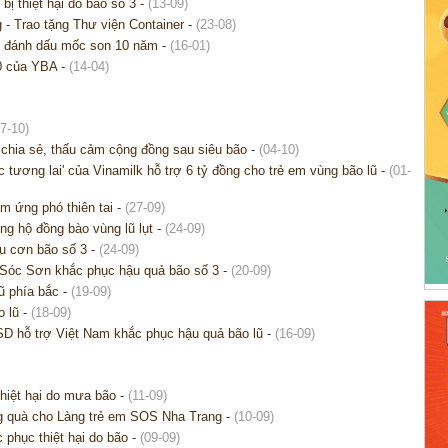
ị thiệt hại do bão số 3
-
(13-09)
 - Trao tặng Thư viện Container
-
(23-08)
 đánh dấu mốc son 10 năm
-
(16-01)
20 của YBA
-
(14-04)
07-10)
chia sẻ, thấu cảm cộng đồng sau siêu bão
-
(04-10)
c tương lai' của Vinamilk hỗ trợ 6 tỷ đồng cho trẻ em vùng bão lũ
-
(01-
m ứng phó thiên tai
-
(27-09)
g hộ đồng bào vùng lũ lụt
-
(24-09)
u cơn bão số 3
-
(24-09)
 Sóc Sơn khắc phục hậu quả bão số 3
-
(20-09)
ũ phía bắc
-
(19-09)
o lũ
-
(18-09)
 USD hỗ trợ Việt Nam khắc phục hậu quả bão lũ
-
(16-09)
hiệt hại do mưa bão
-
(11-09)
ng quà cho Làng trẻ em SOS Nha Trang
-
(10-09)
phục thiệt hại do bão
-
(09-09)