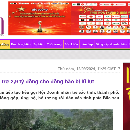
g đồng
Doanh nghiệp
Sự kiện
Thời trang
Sức khỏe
Làm đẹp
Đẳng cấp doanh nhân
Thứ năm, 12/09/2024, 11:29 GMT+7
trợ 2,9 tỷ đồng cho đồng bào bị lũ lụt
m tiếp tục kêu gọi Hội Doanh nhân trẻ các tỉnh, thành phố,
đóng góp, ủng hộ, hỗ trợ người dân các tỉnh phía Bắc sau