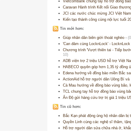
Vietcombank chung tay hỗ trợ đồng bào b
Caravan Hành trình Kết nối Giao thương
JCI các nước chúc mừng JCI Việt Nam
Kiến tạo thành công cùng nội lực tuổi 
Tin mới hơn:
Giúp nhân dân biên giới thoát nghèo
-
(
'Can đảm cùng LocknLock' - LocknLock 
Chương trình 'Vượt thiên tai - Tiếp bướ
10)
ADB viện trợ 2 triệu USD hỗ trợ Việt Na
HABECO quyên góp hơn 1,35 tỷ đồng ủn
Edena hướng về đồng bào miền Bắc sa
ActionAid hỗ trợ người dân Uông Bí và
Cà Mau hướng về đồng bào vùng bão, l
TCL chung tay hỗ trợ đồng bào vùng bã
Ấn Độ gửi hàng cứu trợ trị giá 1 triệu
Tin cũ hơn:
Bắc Kạn phát động ủng hộ nhân dân bị t
Quyền Linh cùng các nghệ sĩ thăm, tặ
Hỗ trợ người dân sửa chữa nhà ở, khắc 