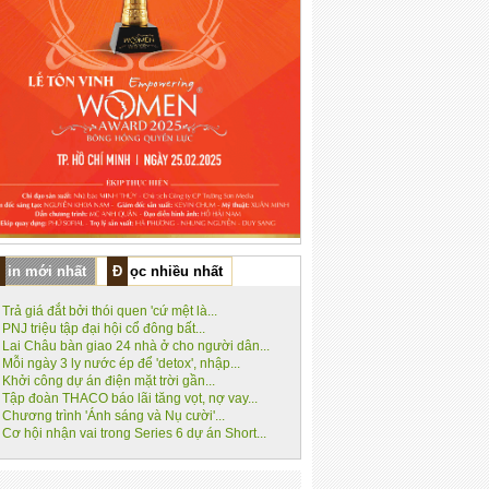
Tin mới nhất
Đọc nhiều nhất
Trả giá đắt bởi thói quen 'cứ mệt là...
PNJ triệu tập đại hội cổ đông bất...
Lai Châu bàn giao 24 nhà ở cho người dân...
Mỗi ngày 3 ly nước ép để 'detox', nhập...
Khởi công dự án điện mặt trời gần...
Tập đoàn THACO báo lãi tăng vọt, nợ vay...
Chương trình 'Ánh sáng và Nụ cười'...
Cơ hội nhận vai trong Series 6 dự án Short...