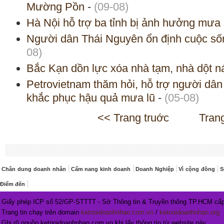
Mường Pồn
-
(09-08)
Hà Nội hỗ trợ ba tỉnh bị ảnh hưởng mưa 
Người dân Thái Nguyên ổn định cuộc số
08)
Bắc Kạn dồn lực xóa nhà tạm, nhà dột n
Petrovietnam thăm hỏi, hỗ trợ người dâ
khắc phục hậu quả mưa lũ
-
(05-08)
<< Trang truớc
Tran
Chân dung doanh nhân
Cẩm nang kinh doanh
Doanh Nghiệp
Vì cộng đồng
S
Điểm đến
Giấy phép ICP số 52/GP-STTTT - Sở Thông tin & Truyền thông TP.HCM cấp
Trang tin chạy trên domain
ketnoidoanhnhan.com.vn
/
ketnoidoanhnhan.org
Ghi rõ nguồn ketnoidoanhnhan.com.vn khi lấy thông tin từ website này