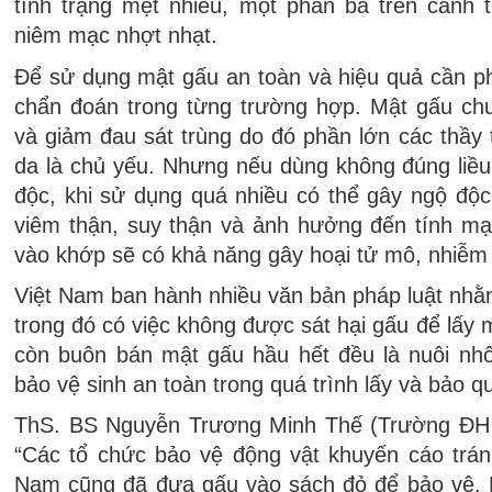
tình trạng mệt nhiều, một phần ba trên cánh t
niêm mạc nhợt nhạt.
Để sử dụng mật gấu an toàn và hiệu quả cần ph
chẩn đoán trong từng trường hợp. Mật gấu chu
và giảm đau sát trùng do đó phần lớn các thầy
da là chủ yếu. Nhưng nếu dùng không đúng liều 
độc, khi sử dụng quá nhiều có thể gây ngộ độc
viêm thận, suy thận và ảnh hưởng đến tính mạ
vào khớp sẽ có khả năng gây hoại tử mô, nhiễm 
Việt Nam ban hành nhiều văn bản pháp luật nhằ
trong đó có việc không được sát hại gấu để lấy 
còn buôn bán mật gấu hầu hết đều là nuôi nhố
bảo vệ sinh an toàn trong quá trình lấy và bảo 
ThS. BS Nguyễn Trương Minh Thế (Trường ĐH
“Các tổ chức bảo vệ động vật khuyến cáo trá
Nam cũng đã đưa gấu vào sách đỏ để bảo vệ.