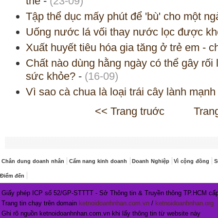
thể
-
(23-09)
Tập thể dục mấy phút để 'bù' cho một ng
Uống nước lá vối thay nước lọc được k
Xuất huyết tiêu hóa gia tăng ở trẻ em - 
Chất nào dùng hằng ngày có thể gây rối l
sức khỏe?
-
(16-09)
Vì sao cà chua là loại trái cây lành mạnh
<< Trang truớc
Tran
Chân dung doanh nhân
Cẩm nang kinh doanh
Doanh Nghiệp
Vì cộng đồng
S
Điểm đến
Giấy phép ICP số 52/GP-STTTT - Sở Thông tin & Truyền thông TP.HCM cấp
Trang tin chạy trên domain
ketnoidoanhnhan.com.vn
/
ketnoidoanhnhan.org
Ghi rõ nguồn ketnoidoanhnhan.com.vn khi lấy thông tin từ website này