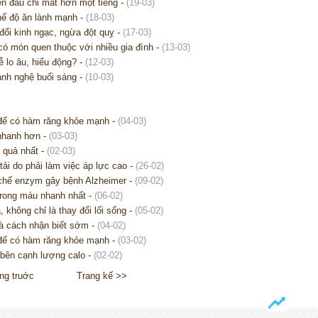
n đầu chỉ mất hơn một tiếng
-
(19-03)
hế độ ăn lành mạnh
-
(18-03)
đổi kinh ngạc, ngừa đột quỵ
-
(17-03)
có món quen thuộc với nhiều gia đình
-
(13-03)
ễ lo âu, hiếu động?
-
(12-03)
nh nghệ buổi sáng
-
(10-03)
để có hàm răng khỏe mạnh
-
(04-03)
 nhanh hơn
-
(03-03)
u quả nhất
-
(02-03)
ải do phải làm việc áp lực cao
-
(26-02)
 chế enzym gây bệnh Alzheimer
-
(09-02)
trong máu nhanh nhất
-
(06-02)
không chỉ là thay đổi lối sống
-
(05-02)
 và cách nhận biết sớm
-
(04-02)
để có hàm răng khỏe mạnh
-
(03-02)
 bên cạnh lượng calo
-
(02-02)
ng truớc
Trang kế >>