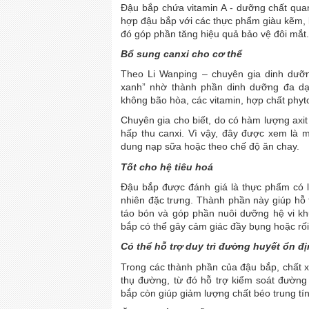
Đậu bắp chứa vitamin A - dưỡng chất quan 
hợp đậu bắp với các thực phẩm giàu kẽm, k
đó góp phần tăng hiệu quả bảo vệ đôi mắt.
Bổ sung canxi cho cơ thể
Theo Li Wanping – chuyên gia dinh dưỡ
xanh” nhờ thành phần dinh dưỡng đa dạn
không bão hòa, các vitamin, hợp chất phyt
Chuyên gia cho biết, do có hàm lượng axit
hấp thu canxi. Vì vậy, đây được xem là 
dung nạp sữa hoặc theo chế độ ăn chay.
Tốt cho hệ tiêu hoá
Đậu bắp được đánh giá là thực phẩm có l
nhiên đặc trưng. Thành phần này giúp hỗ t
táo bón và góp phần nuôi dưỡng hệ vi khu
bắp có thể gây cảm giác đầy bụng hoặc rối 
Có thể hỗ trợ duy trì đường huyết ổn đ
Trong các thành phần của đậu bắp, chất 
thụ đường, từ đó hỗ trợ kiểm soát đường
bắp còn giúp giảm lượng chất béo trung tín