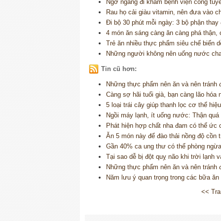
Ngỡ ngàng đi khám bệnh viện công tuyế
Rau họ cải giàu vitamin, nên đưa vào c
Đi bộ 30 phút mỗi ngày: 3 bộ phận thay 
4 món ăn sáng càng ăn càng phá thận, 
Trẻ ăn nhiều thực phẩm siêu chế biến d
Những người không nên uống nước cha
Tin cũ hơn:
Những thực phẩm nên ăn và nên tránh 
Càng sợ hãi tuổi già, bạn càng lão hóa
5 loại trái cây giúp thanh lọc cơ thể hiệ
Ngồi máy lạnh, ít uống nước: Thận quá t
Phát hiện hợp chất nha đam có thể ức
Ăn 5 món này để đào thải nồng độ cồn 
Gần 40% ca ung thư có thể phòng ngừa, 
Tại sao dễ bị đột quỵ não khi trời lạnh
Những thực phẩm nên ăn và nên tránh 
Năm lưu ý quan trọng trong các bữa ăn
<< Tra