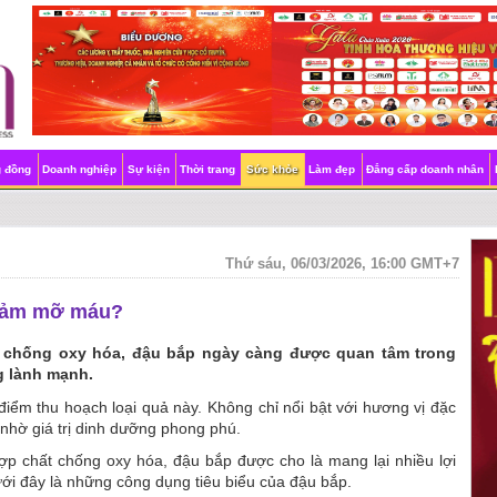
g đồng
Doanh nghiệp
Sự kiện
Thời trang
Sức khỏe
Làm đẹp
Đẳng cấp doanh nhân
Thứ sáu, 06/03/2026, 16:00 GMT+7
giảm mỡ máu?
ất chống oxy hóa, đậu bắp ngày càng được quan tâm trong
g lành mạnh.
iểm thu hoạch loại quả này. Không chỉ nổi bật với hương vị đặc
 nhờ giá trị dinh dưỡng phong phú.
ợp chất chống oxy hóa, đậu bắp được cho là mang lại nhiều lợi
i đây là những công dụng tiêu biểu của đậu bắp.