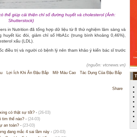
 thể giúp cải thiện chỉ số đường huyết và cholesterol (Ảnh:
Shutterstock)
ers in Nutrition đã tổng hợp dữ liệu từ 8 thử nghiệm lâm sàng và
 huyết lúc đói, giảm chỉ số HbA1c (trung bình khoảng 0,46%),
esterol xấu (LDL).
c điều trị và người có bệnh lý nên tham khảo ý kiến bác sĩ trước
(nguồn: vtcnews.vn)
u
Lợi Ích Khi Ăn Đậu Bắp
Mỡ Máu Cao
Tác Dụng Của Đậu Bắp
Share
xing có thật sự tốt?
-
(26-03)
 tim thế nào?
-
(24-03)
sự an toàn?
-
(23-03)
ưng đang mắc 4 sai lầm này
-
(20-03)