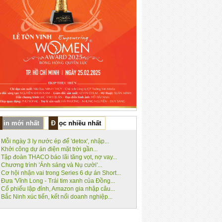
Tin mới nhất
Đọc nhiều nhất
Mỗi ngày 3 ly nước ép để 'detox', nhập...
Khởi công dự án điện mặt trời gần...
Tập đoàn THACO báo lãi tăng vọt, nợ vay...
Chương trình 'Ánh sáng và Nụ cười'...
Cơ hội nhận vai trong Series 6 dự án Short...
Đưa 'Vĩnh Long - Trái tim xanh của Đồng...
Cổ phiếu lập đỉnh, Amazon gia nhập câu...
Bắc Ninh xúc tiến, kết nối doanh nghiệp...