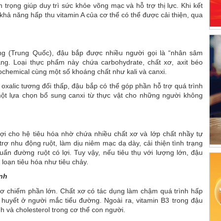
trọng giúp duy trì sức khỏe võng mạc và hỗ trợ thị lực. Khi kết
hả năng hấp thu vitamin A của cơ thể có thể được cải thiện, qua
ng (Trung Quốc), đậu bắp được nhiều người gọi là “nhân sâm
g. Loại thực phẩm này chứa carbohydrate, chất xơ, axit béo
ochemical cùng một số khoáng chất như kali và canxi.
 oxalic tương đối thấp, đậu bắp có thể góp phần hỗ trợ quá trình
một lựa chọn bổ sung canxi từ thực vật cho những người không
ợi cho hệ tiêu hóa nhờ chứa nhiều chất xơ và lớp chất nhầy tự
rợ nhu động ruột, làm dịu niêm mạc dạ dày, cải thiện tình trạng
ẩn đường ruột có lợi. Tuy vậy, nếu tiêu thụ với lượng lớn, đậu
loạn tiêu hóa như tiêu chảy.
ịnh
xơ chiếm phần lớn. Chất xơ có tác dụng làm chậm quá trình hấp
 huyết ở người mắc tiểu đường. Ngoài ra, vitamin B3 trong đậu
h và cholesterol trong cơ thể con người.