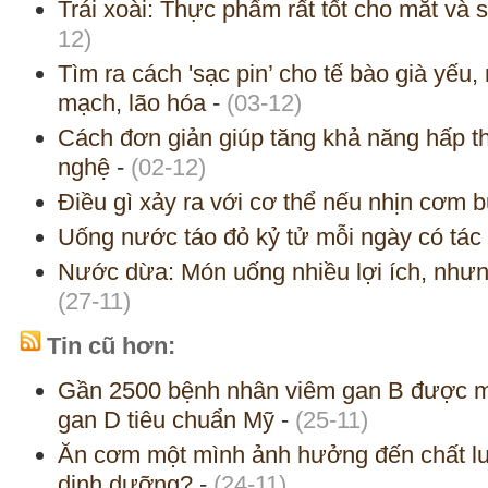
Trái xoài: Thực phẩm rất tốt cho mắt và
12)
Tìm ra cách 'sạc pin’ cho tế bào già yếu
mạch, lão hóa
-
(03-12)
Cách đơn giản giúp tăng khả năng hấp t
nghệ
-
(02-12)
Điều gì xảy ra với cơ thể nếu nhịn cơm b
Uống nước táo đỏ kỷ tử mỗi ngày có tác
Nước dừa: Món uống nhiều lợi ích, như
(27-11)
Tin cũ hơn:
Gần 2500 bệnh nhân viêm gan B được mi
gan D tiêu chuẩn Mỹ
-
(25-11)
Ăn cơm một mình ảnh hưởng đến chất l
dinh dưỡng?
-
(24-11)