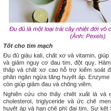
Đu đủ là một loại trái cây nhiệt đới vô
(Ảnh: Pexels)
Tốt cho tim mạch
Đu đủ giàu kali, chất xơ và vitamin, giúp
và giảm nguy cơ đau tim, đột quỵ. Hà
thấp và chất xơ cao hỗ trợ kiểm soát 
phần ngăn ngừa tăng huyết áp. Enzyme 
còn giúp giảm đau và chống viêm.
Nghiên cứu cho thấy chiết xuất lá và
cholesterol, triglyceride và ức chế m
huyết áp và hạn chế phì đại tim. Sự kết