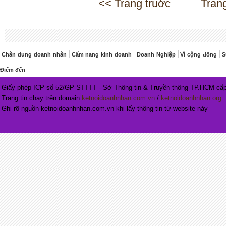
<< Trang truớc
Tran
Chân dung doanh nhân
Cẩm nang kinh doanh
Doanh Nghiệp
Vì cộng đồng
S
Điểm đến
Giấy phép ICP số 52/GP-STTTT - Sở Thông tin & Truyền thông TP.HCM cấp
Trang tin chạy trên domain
ketnoidoanhnhan.com.vn
/
ketnoidoanhnhan.org
Ghi rõ nguồn ketnoidoanhnhan.com.vn khi lấy thông tin từ website này