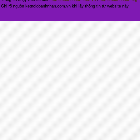
Ghi rõ nguồn ketnoidoanhnhan.com.vn khi lấy thông tin từ website này