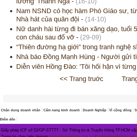
lương' Thanh Nga
-
(16-10)
Nam NSND có học hàm Phó Giáo sư, từ
Nhà hát của quân đội
-
(14-10)
Nữ danh hài từng đi bán xăng dạo, tuổi
con cháu sau đổ vỡ
-
(29-09)
“Thiên đường hạ giới” trong tranh nghệ
Nhà báo Đồng Mạnh Hùng - Người gửi tì
Diễn viên Hồng Đào: 'Tôi hối hận vì từng
<< Trang truớc
Tran
Chân dung doanh nhân
Cẩm nang kinh doanh
Doanh Nghiệp
Vì cộng đồng
S
Điểm đến
Giấy phép ICP số 52/GP-STTTT - Sở Thông tin & Truyền thông TP.HCM cấp
Trang tin chạy trên domain
ketnoidoanhnhan.com.vn
/
ketnoidoanhnhan.org