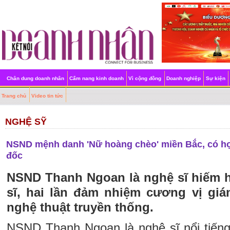
Chân dung doanh nhân
Cẩm nang kinh doanh
Vì cộng đồng
Doanh nghiệp
Sự kiện
Trang chủ
Video tin tức
NGHỆ SỸ
NSND mệnh danh 'Nữ hoàng chèo' miền Bắc, có học 
đốc
NSND Thanh Ngoan là nghệ sĩ hiếm h
sĩ, hai lần đảm nhiệm cương vị giá
nghệ thuật truyền thống.
NSND Thanh Ngoan là nghệ sĩ nổi tiến