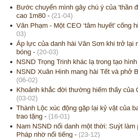
Bước chuyển mình gây chú ý của 'thần đồn
cao 1m80
-
(21-04)
Vân Phạm - Một CEO ‘tâm huyết’ cống h
03)
Áp lực của danh hài Vân Sơn khi trở lạ
bóng
-
(20-03)
NSND Trọng Trinh khác lạ trong tạo hìn
NSND Xuân Hinh mang hài Tết và phở B
(06-02)
Khoảnh khắc đời thường hiếm thấy của
(03-02)
Thành Lộc xúc động gặp lại kỷ vật của 
trao tặng
-
(16-01)
Nam NSND nổi danh một thời: Suýt làm 
Pháp nhờ nổi tiếng
-
(23-12)