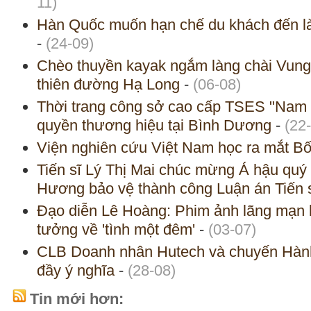
11)
Hàn Quốc muốn hạn chế du khách đến l
-
(24-09)
Chèo thuyền kayak ngắm làng chài Vung 
thiên đường Hạ Long
-
(06-08)
Thời trang công sở cao cấp TSES "Nam t
quyền thương hiệu tại Bình Dương
-
(22
Viện nghiên cứu Việt Nam học ra mắt Bố
Tiến sĩ Lý Thị Mai chúc mừng Á hậu quý
Hương bảo vệ thành công Luận án Tiến 
Đạo diễn Lê Hoàng: Phim ảnh lãng mạn k
tưởng về 'tình một đêm'
-
(03-07)
CLB Doanh nhân Hutech và chuyến Hành t
đầy ý nghĩa
-
(28-08)
Tin mới hơn: