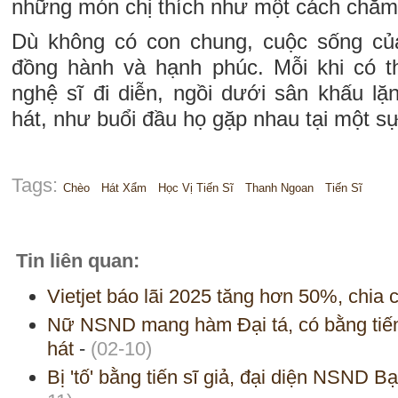
những món chị thích như một cách chăm l
Dù không có con chung, cuộc sống củ
đồng hành và hạnh phúc. Mỗi khi có t
nghệ sĩ đi diễn, ngồi dưới sân khấu lặ
hát, như buổi đầu họ gặp nhau tại một sự
Tags:
Chèo
Hát Xẩm
Học Vị Tiến Sĩ
Thanh Ngoan
Tiến Sĩ
Tin liên quan:
Vietjet báo lãi 2025 tăng hơn 50%, chia
Nữ NSND mang hàm Đại tá, có bằng tiến 
hát
-
(02-10)
Bị 'tố' bằng tiến sĩ giả, đại diện NSND B