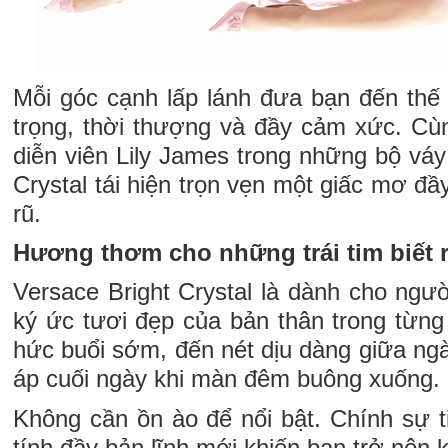
Mỗi góc cạnh lấp lánh đưa bạn đến thế 
trọng, thời thượng và đầy cảm xức. Cù
diễn viên Lily James trong những bộ váy
Crystal tái hiện trọn vẹn một giấc mơ đ
rũ.
Hương thơm cho những trái tim biết
Versace Bright Crystal là dành cho ngư
ký ức tươi đẹp của bản thân trong từn
hức buổi sớm, đến nét dịu dàng giữa ngà
áp cuối ngày khi màn đêm buông xuống.
Không cần ồn ào để nổi bật. Chính sự ti
tính đầy bản lĩnh mới khiến bạn trở nên 