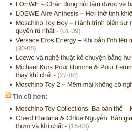
LOEWE – Chân dung nội tâm được vẽ b
LOEWE Aire Anthesis – Hơi thở tinh khiết
Moschino Toy Boy – Hành trình biến sự n
quyến rũ nhất
-
(01-09)
Versace Eros Energy – Khi bản lĩnh lên
(30-08)
Loewe và nghệ thuật kể chuyện bằng h
Michael Kors Pour Homme & Pour Femm
thay khí chất
-
(27-08)
Moschino Toy 2 – Mềm mại không có nghĩ
Tin cũ hơn:
Moschino Toy Collections: Ba bản thể – M
Creed Eladaria & Chloe Nguyễn: Bản g
thơm và khí chất
-
(16-08)