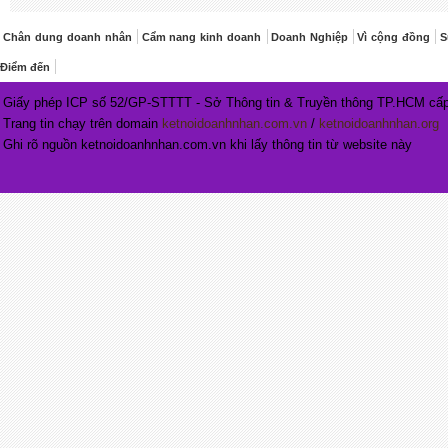
Chân dung doanh nhân
Cẩm nang kinh doanh
Doanh Nghiệp
Vì cộng đồng
S
Điểm đến
Giấy phép ICP số 52/GP-STTTT - Sở Thông tin & Truyền thông TP.HCM cấp
Trang tin chạy trên domain
ketnoidoanhnhan.com.vn
/
ketnoidoanhnhan.org
Ghi rõ nguồn ketnoidoanhnhan.com.vn khi lấy thông tin từ website này