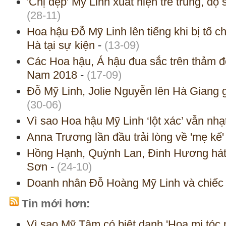
'Chị đẹp' Mỹ Linh xuất hiện trẻ trung, đ
(28-11)
Hoa hậu Đỗ Mỹ Linh lên tiếng khi bị tố c
Hà tại sự kiện
-
(13-09)
Các Hoa hậu, Á hậu đua sắc trên thảm đ
Nam 2018
-
(17-09)
Đỗ Mỹ Linh, Jolie Nguyễn lên Hà Giang gi
(30-06)
Vì sao Hoa hậu Mỹ Linh ‘lột xác’ vẫn nh
Anna Trương lần đầu trải lòng về 'mẹ kế'
Hồng Hạnh, Quỳnh Lan, Đinh Hương hát 
Sơn
-
(24-10)
Doanh nhân Đỗ Hoàng Mỹ Linh và chiếc 
Tin mới hơn:
Vì sao Mỹ Tâm có biệt danh 'Hoạ mi tóc 