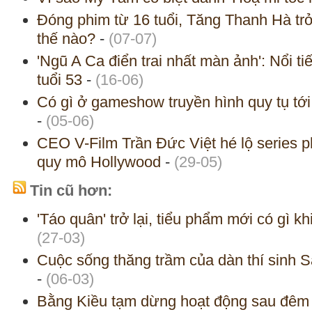
Đóng phim từ 16 tuổi, Tăng Thanh Hà tr
thế nào?
-
(07-07)
'Ngũ A Ca điển trai nhất màn ảnh': Nổi ti
tuổi 53
-
(16-06)
Có gì ở gameshow truyền hình quy tụ tới 
-
(05-06)
CEO V-Film Trần Đức Việt hé lộ series p
quy mô Hollywood
-
(29-05)
Tin cũ hơn:
'Táo quân' trở lại, tiểu phẩm mới có gì 
(27-03)
Cuộc sống thăng trầm của dàn thí sinh 
-
(06-03)
Bằng Kiều tạm dừng hoạt động sau đêm 