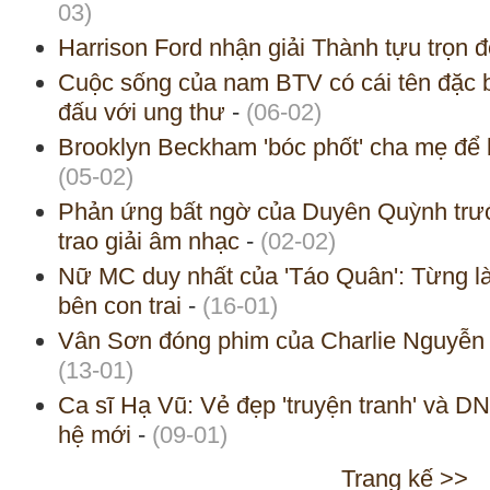
03)
Harrison Ford nhận giải Thành tựu trọn 
Cuộc sống của nam BTV có cái tên đặc b
đấu với ung thư
-
(06-02)
Brooklyn Beckham 'bóc phốt' cha mẹ để 
(05-02)
Phản ứng bất ngờ của Duyên Quỳnh trướ
trao giải âm nhạc
-
(02-02)
Nữ MC duy nhất của 'Táo Quân': Từng là
bên con trai
-
(16-01)
Vân Sơn đóng phim của Charlie Nguyễn 
(13-01)
Ca sĩ Hạ Vũ: Vẻ đẹp 'truyện tranh' và DN
hệ mới
-
(09-01)
Trang kế >>