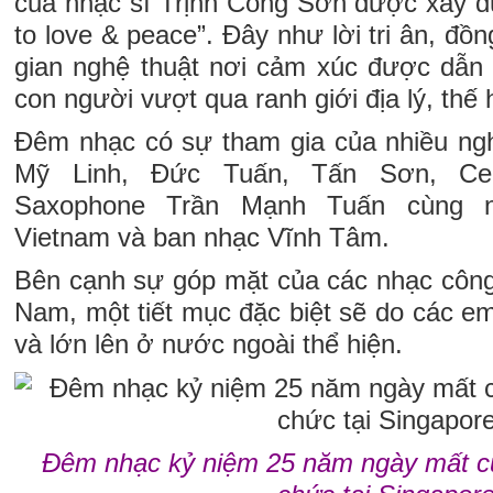
của nhạc sĩ Trịnh Công Sơn được xây dự
to love & peace”. Đây như lời tri ân, đồ
gian nghệ thuật nơi cảm xúc được dẫn d
con người vượt qua ranh giới địa lý, thế
Đêm nhạc có sự tham gia của nhiều nghệ
Mỹ Linh, Đức Tuấn, Tấn Sơn, Ce
Saxophone Trần Mạnh Tuấn cùng 
Vietnam và ban nhạc Vĩnh Tâm.
Bên cạnh sự góp mặt của các nhạc công 
Nam, một tiết mục đặc biệt sẽ do các em
và lớn lên ở nước ngoài thể hiện.
Đêm nhạc kỷ niệm 25 năm ngày mất c