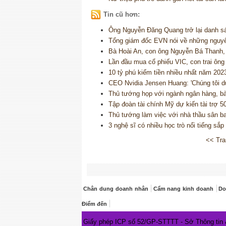
Tin cũ hơn:
Ông Nguyễn Đăng Quang trở lại danh s
Tổng giám đốc EVN nói về những nguyên
Bà Hoài An, con ông Nguyễn Bá Thanh,
Lần đầu mua cổ phiếu VIC, con trai ôn
10 tỷ phú kiếm tiền nhiều nhất năm 202
CEO Nvidia Jensen Huang: 'Chúng tôi dự
Thủ tướng họp với ngành ngân hàng, bà
Tập đoàn tài chính Mỹ dự kiến tài trợ 5
Thủ tướng làm việc với nhà thầu sân b
3 nghệ sĩ có nhiều học trò nổi tiếng s
<< Tra
Chân dung doanh nhân
Cẩm nang kinh doanh
Do
Điểm đến
Giấy phép ICP số 52/GP-STTTT - Sở Thông tin