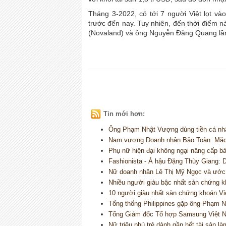
Tháng 3-2022, có tới 7 người Việt lọt và
trước đến nay. Tuy nhiên, đến thời điểm n
(Novaland) và ông Nguyễn Đăng Quang lần 
Tin mới hơn:
Ông Phạm Nhật Vượng dùng tiền cá nhân
Nam vương Doanh nhân Bảo Toàn: Mặc đẹ
Phụ nữ hiện đại không ngại nâng cấp b
Fashionista - Á hậu Đặng Thùy Giang: Du
Nữ doanh nhân Lê Thị Mỹ Ngọc và ước m
Nhiều người giàu bậc nhất sàn chứng kh
10 người giàu nhất sàn chứng khoán V
Tổng thống Philippines gặp ông Phạm 
Tổng Giám đốc Tổ hợp Samsung Việt 
Nữ triệu phú trẻ dành gần hết tài sản là