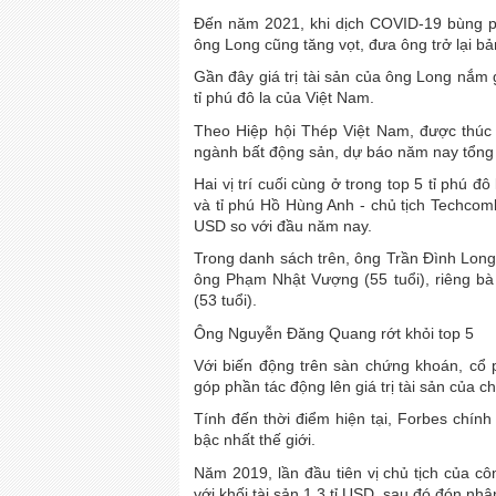
Đến năm 2021, khi dịch COVID-19 bùng p
ông Long cũng tăng vọt, đưa ông trở lại b
Gần đây giá trị tài sản của ông Long nắm 
tỉ phú đô la của Việt Nam.
Theo Hiệp hội Thép Việt Nam, được thúc đ
ngành bất động sản, dự báo năm nay tổng l
Hai vị trí cuối cùng ở trong top 5 tỉ phú 
và tỉ phú Hồ Hùng Anh - chủ tịch Techcomb
USD so với đầu năm nay.
Trong danh sách trên, ông Trần Đình Long 
ông Phạm Nhật Vượng (55 tuổi), riêng b
(53 tuổi).
Ông Nguyễn Đăng Quang rớt khỏi top 5
Với biến động trên sàn chứng khoán, cổ
góp phần tác động lên giá trị tài sản của
Tính đến thời điểm hiện tại, Forbes chí
bậc nhất thế giới.
Năm 2019, lần đầu tiên vị chủ tịch của c
với khối tài sản 1,3 tỉ USD, sau đó đón nh