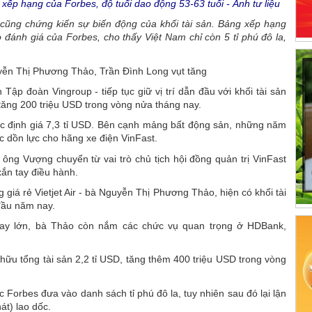
 xếp hạng của Forbes, độ tuổi dao động 53-63 tuổi - Ảnh tư liệu
 cũng chứng kiến sự biến động của khối tài sản. Bảng xếp hạng
 đánh giá của Forbes, cho thấy Việt Nam chỉ còn 5 tỉ phú đô la,
yễn Thị Phương Thảo, Trần Đình Long vụt tăng
ập đoàn Vingroup - tiếp tục giữ vị trí dẫn đầu với khối tài sản
, tăng 200 triệu USD trong vòng nửa tháng nay.
c định giá 7,3 tỉ USD. Bên cạnh mảng bất động sản, những năm
ục dồn lực cho hãng xe điện VinFast.
ông Vượng chuyển từ vai trò chủ tịch hội đồng quản trị VinFast
xắn tay điều hành.
 giá rẻ Vietjet Air - bà Nguyễn Thị Phương Thảo, hiện có khối tài
 đầu năm nay.
bay lớn, bà Thảo còn nắm các chức vụ quan trọng ở HDBank,
 hữu tổng tài sản 2,2 tỉ USD, tăng thêm 400 triệu USD trong vòng
 Forbes đưa vào danh sách tỉ phú đô la, tuy nhiên sau đó lại lận
át) lao dốc.