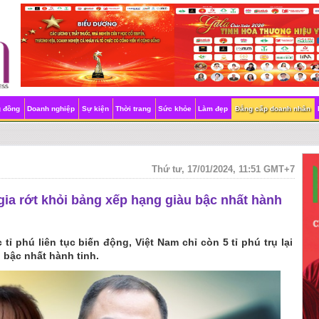
g đồng
Doanh nghiệp
Sự kiện
Thời trang
Sức khỏe
Làm đẹp
Đẳng cấp doanh nhân
Thứ tư, 17/01/2024, 11:51 GMT+7
i gia rớt khỏi bảng xếp hạng giàu bậc nhất hành
tỉ phú liên tục biến động, Việt Nam chỉ còn 5 tỉ phú trụ lại
bậc nhất hành tinh.