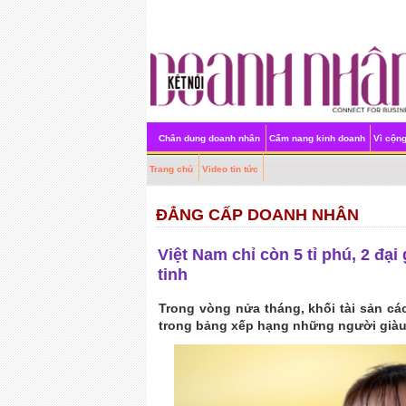
Chân dung doanh nhân
Cẩm nang kinh doanh
Vì cộn
Trang chủ
Video tin tức
ĐẲNG CẤP DOANH NHÂN
Việt Nam chỉ còn 5 tỉ phú, 2 đạ
tinh
Trong vòng nửa tháng, khối tài sản các 
trong bảng xếp hạng những người giàu 