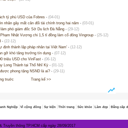
ách tỷ phú USD của Fobres
-
(04-01)
 nhân gây mất cân đối tài chính trong hai năm
-
(03-01)
 làm phó giám đốc Sở Du lịch Đà Nẵng
-
(29-12)
g Phạm Nhật Vượng chi 1,5 tỉ đồng làm cổ đông Vingroup
-
(25-12)
3
-
(22-12)
 định thành lập pháp nhân tại Việt Nam'
-
(12-12)
n gỡ khó tăng trưởng tín dụng
-
(07-12)
00 triệu USD cho VinFast
-
(06-12)
ay Long Thành tại Thổ Nhĩ Kỳ
-
(01-12)
ắp được phong tặng NSND là ai?
-
(29-11)
ng truớc
Trang kế >>
anh Nghiệp
Vì cộng đồng
Sự kiện
Thời trang
Sức khỏe
Làm đẹp
Đẳng cấp 
 & Truyền thông TP.HCM cấp ngày 28/09/2017