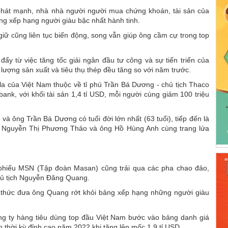
hát mạnh, nhà nhà người người mua chứng khoán, tài sản của
ảng xếp hạng người giàu bậc nhất hành tinh.
giữ cũng liên tục biến động, song vẫn giúp ông cầm cự trong top
ẩy từ việc tăng tốc giải ngân đầu tư công và sự tiến triển của
ượng sản xuất và tiêu thụ thép đều tăng so với năm trước.
đô la của Việt Nam thuộc về tỉ phú Trần Bá Dương - chủ tịch Thaco
ank, với khối tài sản 1,4 tỉ USD, mỗi người cùng giảm 100 triệu
và ông Trần Bá Dương có tuổi đời lớn nhất (63 tuổi), tiếp đến là
à Nguyễn Thị Phương Thảo và ông Hồ Hùng Anh cùng trang lứa
 phiếu MSN (Tập đoàn Masan) cũng trải qua các pha chao đảo,
 chủ tịch Nguyễn Đăng Quang.
nh thức đưa ông Quang rớt khỏi bảng xếp hạng những người giàu
ông ty hàng tiêu dùng top đầu Việt Nam bước vào bảng danh giá
ận thời kỳ đỉnh cao năm 2022 khi tăng lên mốc 1,9 tỉ USD.