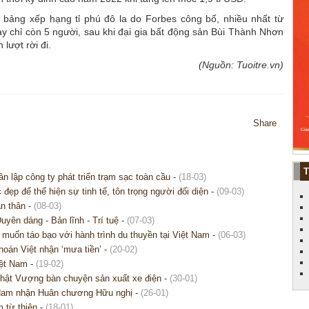
o bảng xếp hạng tỉ phú đô la do Forbes công bố, nhiều nhất từ
ày chỉ còn 5 người, sau khi đại gia bất động sản Bùi Thành Nhơn
lượt rời đi.
(Nguồn: Tuoitre.vn)
Share
 lập công ty phát triển trạm sạc toàn cầu
-
(18-03)
p để thể hiện sự tinh tế, tôn trọng người đối diện
-
(09-03)
ản thân
-
(08-03)
yên dáng - Bản lĩnh - Trí tuệ
-
(07-03)
uốn táo bạo với hành trình du thuyền tại Việt Nam
-
(06-03)
oán Việt nhận ‘mưa tiền’
-
(20-02)
iệt Nam
-
(19-02)
Nhật Vượng bàn chuyện sản xuất xe điện
-
(30-01)
Nam nhận Huân chương Hữu nghị
-
(26-01)
m từ thiện
-
(18-01)