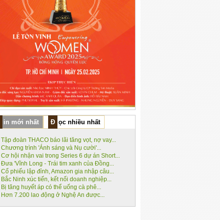
Tin mới nhất
Đọc nhiều nhất
Tập đoàn THACO báo lãi tăng vọt, nợ vay...
Chương trình 'Ánh sáng và Nụ cười'...
Cơ hội nhận vai trong Series 6 dự án Short...
Đưa 'Vĩnh Long - Trái tim xanh của Đồng...
Cổ phiếu lập đỉnh, Amazon gia nhập câu...
Bắc Ninh xúc tiến, kết nối doanh nghiệp...
Bị tăng huyết áp có thể uống cà phê...
Hơn 7.200 lao động ở Nghệ An được...