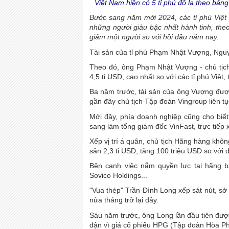
Việt Nam hiện có 5 tỉ phú đô la theo bảng
Bước sang năm mới 2024, các tỉ phú Việt
những người giàu bậc nhất hành tinh, theo
giảm một người so với hồi đầu năm nay.
Tài sản của tỉ phú Phạm Nhật Vượng, Ngu
Theo đó, ông Phạm Nhật Vượng - chủ tịch T
4,5 tỉ USD, cao nhất so với các tỉ phú Việt
Ba năm trước, tài sản của ông Vượng đượ
gần đây chủ tịch Tập đoàn Vingroup liên t
Mới đây, phía doanh nghiệp cũng cho biết 
sang làm tổng giám đốc VinFast, trực tiếp 
Xếp vị trí á quân, chủ tịch Hãng hàng không
sản 2,3 tỉ USD, tăng 100 triệu USD so với
Bên cạnh việc nắm quyền lực tại hãng 
Sovico Holdings...
"Vua thép" Trần Đình Long xếp sát nút, sở
nửa tháng trở lại đây.
Sáu năm trước, ông Long lần đầu tiên được
đận vì giá cổ phiếu HPG (Tập đoàn Hòa Ph