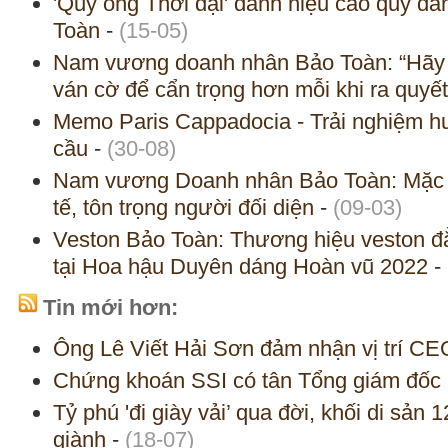
'Quý ông Thời đại' danh hiệu cao quý 
Toàn
-
(15-05)
Nam vương doanh nhân Bảo Toàn: “Hãy
ván cờ để cẩn trọng hơn mỗi khi ra quyết
Memo Paris Cappadocia - Trải nghiệm hư
cầu
-
(30-08)
Nam vương Doanh nhân Bảo Toàn: Mặc đẹ
tế, tôn trọng người đối diện
-
(09-03)
Veston Bảo Toàn: Thương hiệu veston 
tại Hoa hậu Duyên dáng Hoàn vũ 2022
-
Tin mới hơn:
Ông Lê Viết Hải Sơn đảm nhận vị trí CE
Chứng khoán SSI có tân Tổng giám đốc
Tỷ phú 'đi giày vải’ qua đời, khối di sản 
giành
-
(18-07)