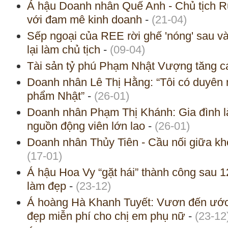
Á hậu Doanh nhân Quế Anh - Chủ tịch Ru
với đam mê kinh doanh
-
(21-04)
Sếp ngoại của REE rời ghế 'nóng' sau và
lại làm chủ tịch
-
(09-04)
Tài sản tỷ phú Phạm Nhật Vượng tăng ca
Doanh nhân Lê Thị Hằng: “Tôi có duyên 
phẩm Nhật”
-
(26-01)
Doanh nhân Phạm Thị Khánh: Gia đình l
nguồn động viên lớn lao
-
(26-01)
Doanh nhân Thủy Tiên - Cầu nối giữa k
(17-01)
Á hậu Hoa Vy “gặt hái” thành công sau 
làm đẹp
-
(23-12)
Á hoàng Hà Khanh Tuyết: Vươn đến ước
đẹp miễn phí cho chị em phụ nữ
-
(23-12