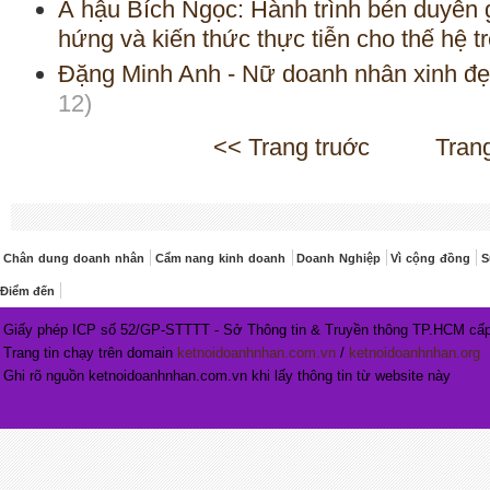
Á hậu Bích Ngọc: Hành trình bén duyên 
hứng và kiến thức thực tiễn cho thế hệ t
Đặng Minh Anh - Nữ doanh nhân xinh đẹp,
12)
<< Trang truớc
Tran
Chân dung doanh nhân
Cẩm nang kinh doanh
Doanh Nghiệp
Vì cộng đồng
S
Điểm đến
Giấy phép ICP số 52/GP-STTTT - Sở Thông tin & Truyền thông TP.HCM cấp
Trang tin chạy trên domain
ketnoidoanhnhan.com.vn
/
ketnoidoanhnhan.org
Ghi rõ nguồn ketnoidoanhnhan.com.vn khi lấy thông tin từ website này