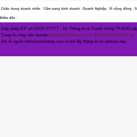
Chân dung doanh nhân
Cẩm nang kinh doanh
Doanh Nghiệp
Vì cộng đồng
S
Điểm đến
Giấy phép ICP số 52/GP-STTTT - Sở Thông tin & Truyền thông TP.HCM cấp
Trang tin chạy trên domain
ketnoidoanhnhan.com.vn
/
ketnoidoanhnhan.org
Ghi rõ nguồn ketnoidoanhnhan.com.vn khi lấy thông tin từ website này