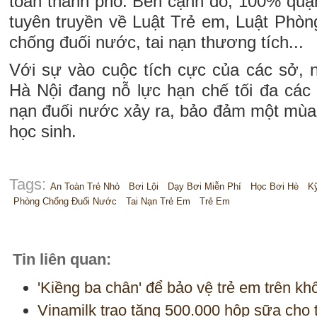
toàn thành phố. Bên cạnh đó, 100% quận
tuyên truyền về Luật Trẻ em, Luật Phòn
chống đuối nước, tai nạn thương tích...
Với sự vào cuộc tích cực của các sở, 
Hà Nội đang nỗ lực hạn chế tối đa các t
nạn đuối nước xảy ra, bảo đảm một mùa
học sinh.
Tags:
An Toàn Trẻ Nhỏ
Bơi Lội
Dạy Bơi Miễn Phí
Học Bơi Hè
K
Phòng Chống Đuối Nước
Tai Nạn Trẻ Em
Trẻ Em
Tin liên quan:
'Kiềng ba chân' để bảo vệ trẻ em trên kh
Vinamilk trao tặng 500.000 hộp sữa cho 