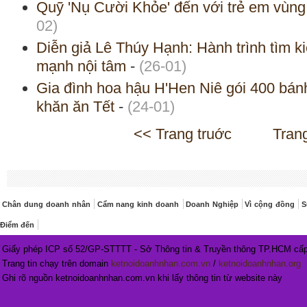
Quỹ 'Nụ Cười Khỏe' đến với trẻ em vùn
02)
Diễn giả Lê Thúy Hạnh: Hành trình tìm 
mạnh nội tâm
-
(26-01)
Gia đình hoa hậu H'Hen Niê gói 400 bánh
khăn ăn Tết
-
(24-01)
<< Trang truớc
Tran
Chân dung doanh nhân
Cẩm nang kinh doanh
Doanh Nghiệp
Vì cộng đồng
S
Điểm đến
Giấy phép ICP số 52/GP-STTTT - Sở Thông tin & Truyền thông TP.HCM cấp
Trang tin chạy trên domain
ketnoidoanhnhan.com.vn
/
ketnoidoanhnhan.org
Ghi rõ nguồn ketnoidoanhnhan.com.vn khi lấy thông tin từ website này