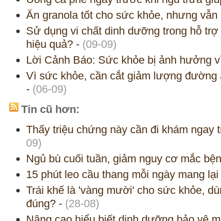
Ăn granola tốt cho sức khỏe, nhưng vẫn 
Sử dụng vi chất dinh dưỡng trong hỗ trợ đ
hiệu quả?
-
(09-09)
Lời Cảnh Báo: Sức khỏe bị ảnh hưởng v
Vì sức khỏe, cần cắt giảm lượng đường 
-
(06-09)
Tin cũ hơn:
Thấy triệu chứng này cần đi khám ngay 
09)
Ngủ bù cuối tuần, giảm nguy cơ mắc bệ
15 phút leo cầu thang mỗi ngày mang lại l
Trái khế là 'vàng mười' cho sức khỏe, d
đúng?
-
(28-08)
Nâng cao hiểu biết dinh dưỡng bảo vệ m