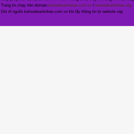
Trang tin chạy trên domain
ketnoidoanhnhan.com.vn
/
ketnoidoanhnhan.org
Ghi rõ nguồn ketnoidoanhnhan.com.vn khi lấy thông tin từ website này