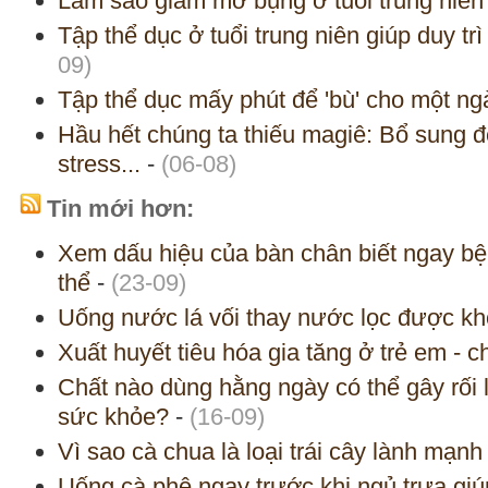
Làm sao giảm mỡ bụng ở tuổi trung niên
Tập thể dục ở tuổi trung niên giúp duy trì 
09)
Tập thể dục mấy phút để 'bù' cho một ng
Hầu hết chúng ta thiếu magiê: Bổ sung đ
stress...
-
(06-08)
Tin mới hơn:
Xem dấu hiệu của bàn chân biết ngay bệ
thể
-
(23-09)
Uống nước lá vối thay nước lọc được k
Xuất huyết tiêu hóa gia tăng ở trẻ em - 
Chất nào dùng hằng ngày có thể gây rối l
sức khỏe?
-
(16-09)
Vì sao cà chua là loại trái cây lành mạnh
Uống cà phê ngay trước khi ngủ trưa gi