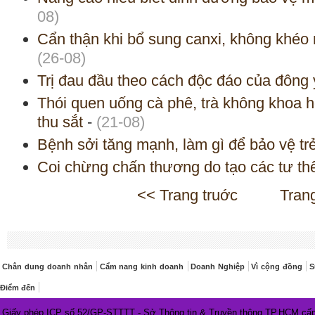
08)
Cẩn thận khi bổ sung canxi, không khéo
(26-08)
Trị đau đầu theo cách độc đáo của đông 
Thói quen uống cà phê, trà không khoa h
thu sắt
-
(21-08)
Bệnh sởi tăng mạnh, làm gì để bảo vệ tr
Coi chừng chấn thương do tạo các tư th
<< Trang truớc
Tran
Chân dung doanh nhân
Cẩm nang kinh doanh
Doanh Nghiệp
Vì cộng đồng
S
Điểm đến
Giấy phép ICP số 52/GP-STTTT - Sở Thông tin & Truyền thông TP.HCM cấp