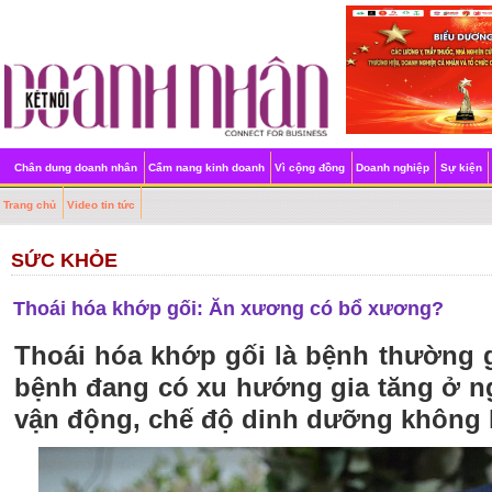
Chân dung doanh nhân
Cẩm nang kinh doanh
Vì cộng đồng
Doanh nghiệp
Sự kiện
Trang chủ
Video tin tức
SỨC KHỎE
Thoái hóa khớp gối: Ăn xương có bổ xương?
Thoái hóa khớp gối là bệnh thường g
bệnh đang có xu hướng gia tăng ở ngư
vận động, chế độ dinh dưỡng không 