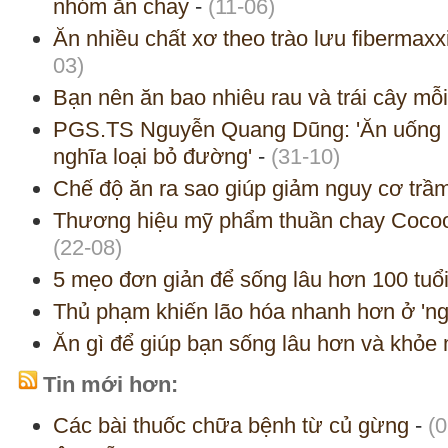
nhóm ăn chay
-
(11-06)
Ăn nhiều chất xơ theo trào lưu fibermaxxi
03)
Bạn nên ăn bao nhiêu rau và trái cây mỗ
PGS.TS Nguyễn Quang Dũng: 'Ăn uống 
nghĩa loại bỏ đường'
-
(31-10)
Chế độ ăn ra sao giúp giảm nguy cơ tr
Thương hiệu mỹ phẩm thuần chay Cocoon
(22-08)
5 mẹo đơn giản để sống lâu hơn 100 tuổ
Thủ phạm khiến lão hóa nhanh hơn ở 'ng
Ăn gì để giúp bạn sống lâu hơn và khỏ
Tin mới hơn:
Các bài thuốc chữa bệnh từ củ gừng
-
(0