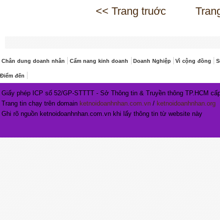
<< Trang truớc
Tran
Chân dung doanh nhân
Cẩm nang kinh doanh
Doanh Nghiệp
Vì cộng đồng
S
Điểm đến
Giấy phép ICP số 52/GP-STTTT - Sở Thông tin & Truyền thông TP.HCM cấp
Trang tin chạy trên domain
ketnoidoanhnhan.com.vn
/
ketnoidoanhnhan.org
Ghi rõ nguồn ketnoidoanhnhan.com.vn khi lấy thông tin từ website này