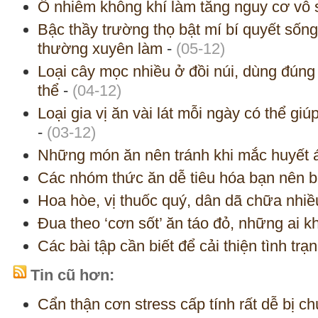
Ô nhiễm không khí làm tăng nguy cơ vô 
Bậc thầy trường thọ bật mí bí quyết sốn
thường xuyên làm
-
(05-12)
Loại cây mọc nhiều ở đồi núi, dùng đúng
thể
-
(04-12)
Loại gia vị ăn vài lát mỗi ngày có thể gi
-
(03-12)
Những món ăn nên tránh khi mắc huyết 
Các nhóm thức ăn dễ tiêu hóa bạn nên b
Hoa hòe, vị thuốc quý, dân dã chữa nhi
Đua theo ‘cơn sốt’ ăn táo đỏ, những ai 
Các bài tập cần biết để cải thiện tình trạ
Tin cũ hơn:
Cẩn thận cơn stress cấp tính rất dễ bị c