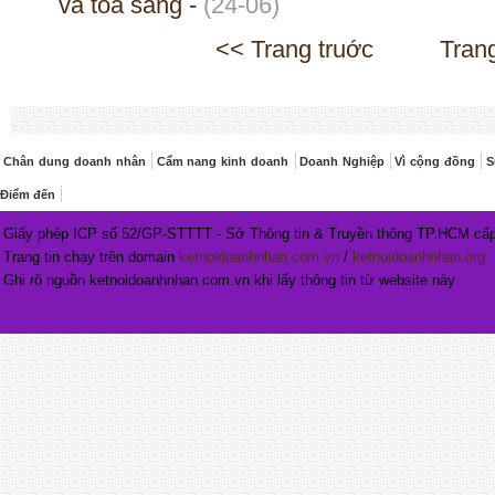
và tỏa sáng
-
(24-06)
<< Trang truớc
Tran
Chân dung doanh nhân
Cẩm nang kinh doanh
Doanh Nghiệp
Vì cộng đồng
S
Điểm đến
Giấy phép ICP số 52/GP-STTTT - Sở Thông tin & Truyền thông TP.HCM cấp
Trang tin chạy trên domain
ketnoidoanhnhan.com.vn
/
ketnoidoanhnhan.org
Ghi rõ nguồn ketnoidoanhnhan.com.vn khi lấy thông tin từ website này