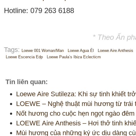
Hotline: 079 263 6188
* Theo Ấn ph
Tags:
Loewe 001 Woman/man
Loewe Agua Él
Loewe Aire Anthesis
Loewe Escencia Edp
Loewe Paula’s Ibiza Eclecticm
Tin liên quan:
Loewe Aire Sutileza: Khi sự tinh khiết tr
LOEWE – Nghệ thuật mùi hương từ trái 
Nốt hương cho cuộc hẹn ngọt ngào đêm 
LOEWE Aire Anthesis – Hơi thở tinh khiết
Mùi hương của những ký ức dịu dàng 