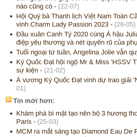
nào cũng có
-
(22-07)
Hội Quý bà Thanh lịch Việt Nam Toàn Cầ
vinh Charm Lady Passion 2023
-
(26-05)
Đầu xuân Canh Tý 2020 cùng Á hậu Juli
điệp yêu thương và nét quyến rũ của ph
Tuổi ngoại tứ tuần, Angelina Jolie vẫn q
Ký Quốc Đạt hội ngộ Mr & Miss 'HSSV Th
sự kiện
-
(21-02)
Á vương Ký Quốc Đạt vinh dự trao giải '
01)
Tin mới hơn:
Khám phá bí mật tạo nên bộ 3 hương thơ
Paris
-
(25-03)
MCM ra mắt sáng tạo Diamond Eau De P