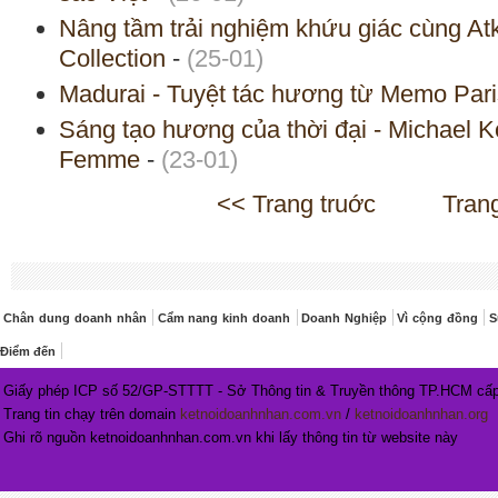
Nâng tầm trải nghiệm khứu giác cùng A
Collection
-
(25-01)
Madurai - Tuyệt tác hương từ Memo Pari
Sáng tạo hương của thời đại - Michael
Femme
-
(23-01)
<< Trang truớc
Tran
Chân dung doanh nhân
Cẩm nang kinh doanh
Doanh Nghiệp
Vì cộng đồng
S
Điểm đến
Giấy phép ICP số 52/GP-STTTT - Sở Thông tin & Truyền thông TP.HCM cấp
Trang tin chạy trên domain
ketnoidoanhnhan.com.vn
/
ketnoidoanhnhan.org
Ghi rõ nguồn ketnoidoanhnhan.com.vn khi lấy thông tin từ website này