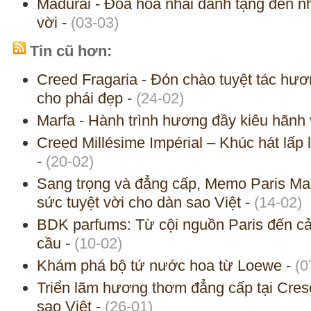
Madurai - Đóa hoa nhài dành tặng đến n
vời
-
(03-03)
Tin cũ hơn:
Creed Fragaria - Đón chào tuyệt tác hư
cho phái đẹp
-
(24-02)
Marfa - Hành trình hương đầy kiêu hãnh
Creed Millésime Impérial – Khúc hát lấp
-
(20-02)
Sang trọng và đẳng cấp, Memo Paris Mad
sức tuyệt vời cho dàn sao Việt
-
(14-02)
BDK parfums: Từ cội nguồn Paris đến 
cầu
-
(10-02)
Khám phá bộ tứ nước hoa từ Loewe
-
(0
Triển lãm hương thơm đẳng cấp tại Cres
sao Việt
-
(26-01)