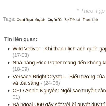
* Theo Tạp
Tags:
Creed Royal Mayfair
Quyến Rũ
Sự Trở Lại
Thanh Lịch
Tin liên quan:
Wild Vetiver - Khi thanh lịch anh quốc g
(17-03)
Nhà hàng Rice Paper mang đến không kh
(18-09)
Versace Bright Crystal – Biểu tượng của 
và tỏa sáng
-
(24-06)
CEO Annie Nguyễn: Ngôi sao truyền c
01)
Bà ngoại U60 gây sốt với bí quyết duy tr