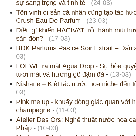
sự sang trọng và tinh tế
-
(24-03)
Tôn vinh di sản cá nhân cùng tạo tác h
Crush Eau De Parfum
-
(23-03)
Điều gì khiến HACIVAT trở thành mùi hư
săn đón?
-
(17-03)
BDK Parfums Pas ce Soir Extrait – Dấu 
03)
LOEWE ra mắt Agua Drop - Sự hòa quyện
tươi mát và hương gỗ đậm đà
-
(13-03)
Nishane – Kiệt tác nước hoa niche đến từ 
03)
Pink me up - khuấy động giác quan với
champagne
-
(11-03)
Atelier Des Ors: Nghệ thuật nước hoa ca
Pháp
-
(10-03)