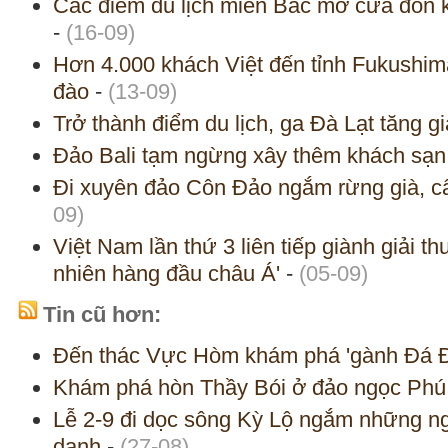
Các điểm du lịch miền Bắc mở cửa đón kh
-
(16-09)
Hơn 4.000 khách Việt đến tỉnh Fukushim
đào
-
(13-09)
Trở thành điểm du lịch, ga Đà Lạt tăng g
Đảo Bali tạm ngừng xây thêm khách sạn
Đi xuyên đảo Côn Đảo ngắm rừng già, câ
09)
Việt Nam lần thứ 3 liên tiếp giành giải t
nhiên hàng đầu châu Á'
-
(05-09)
Tin cũ hơn:
Đến thác Vực Hòm khám phá 'gành Đá Đĩ
Khám phá hòn Thầy Bói ở đảo ngọc Ph
Lễ 2-9 đi dọc sông Kỳ Lộ ngắm những ngôi
danh
-
(27-08)