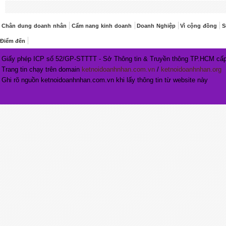
Chân dung doanh nhân
Cẩm nang kinh doanh
Doanh Nghiệp
Vì cộng đồng
S
Điểm đến
Giấy phép ICP số 52/GP-STTTT - Sở Thông tin & Truyền thông TP.HCM cấp
Trang tin chạy trên domain
ketnoidoanhnhan.com.vn
/
ketnoidoanhnhan.org
Ghi rõ nguồn ketnoidoanhnhan.com.vn khi lấy thông tin từ website này