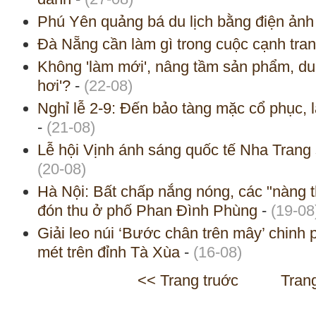
Phú Yên quảng bá du lịch bằng điện ảnh
Đà Nẵng cần làm gì trong cuộc cạnh tran
Không 'làm mới', nâng tầm sản phẩm, du
hơi'?
-
(22-08)
Nghỉ lễ 2-9: Đến bảo tàng mặc cổ phục, 
-
(21-08)
Lễ hội Vịnh ánh sáng quốc tế Nha Trang 
(20-08)
Hà Nội: Bất chấp nắng nóng, các "nàng 
đón thu ở phố Phan Đình Phùng
-
(19-08
Giải leo núi ‘Bước chân trên mây’ chinh
mét trên đỉnh Tà Xùa
-
(16-08)
<< Trang truớc
Tran