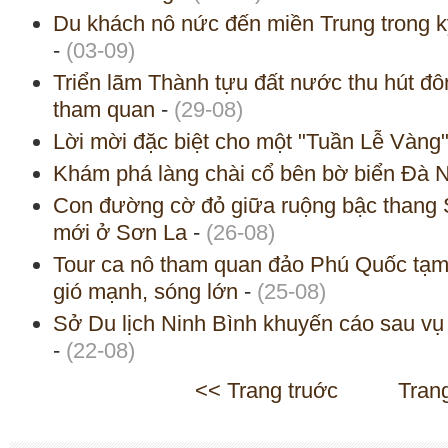
Du khách nô nức đến miền Trung trong k
-
(03-09)
Triển lãm Thành tựu đất nước thu hút đ
tham quan
-
(29-08)
Lời mời đặc biệt cho một "Tuần Lễ Vàng
Khám phá làng chài cổ bên bờ biển Đà 
Con đường cờ đỏ giữa ruộng bậc thang S
mới ở Sơn La
-
(26-08)
Tour ca nô tham quan đảo Phú Quốc tạm
gió mạnh, sóng lớn
-
(25-08)
Sở Du lịch Ninh Bình khuyến cáo sau v
-
(22-08)
<< Trang truớc
Tran