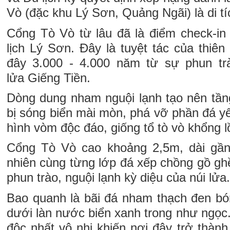
Vò (đặc khu Lý Sơn, Quảng Ngãi) là di tí
Cổng Tò Vò từ lâu đã là điểm check-in 
lịch Lý Sơn. Đây là tuyệt tác của thiên
đây 3.000 - 4.000 năm từ sự phun t
lửa Giếng Tiền.
Dòng dung nham nguội lạnh tạo nên tần
bị sóng biển mài mòn, phá vỡ phần đá yếu
hình vòm độc đáo, giống tổ tò vò khổng l
Cổng Tò Vò cao khoảng 2,5m, dài gầ
nhiên cùng từng lớp đá xếp chồng gồ ghề
phun trào, nguội lạnh kỳ diệu của núi lửa
Bao quanh là bãi đá nham thạch đen bón
dưới làn nước biển xanh trong như ngọc
độc nhất vô nhị khiến nơi đây trở thành