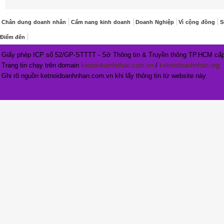
Chân dung doanh nhân
Cẩm nang kinh doanh
Doanh Nghiệp
Vì cộng đồng
S
Điểm đến
Giấy phép ICP số 52/GP-STTTT - Sở Thông tin & Truyền thông TP.HCM cấp
Trang tin chạy trên domain
ketnoidoanhnhan.com.vn
/
ketnoidoanhnhan.org
Ghi rõ nguồn ketnoidoanhnhan.com.vn khi lấy thông tin từ website này