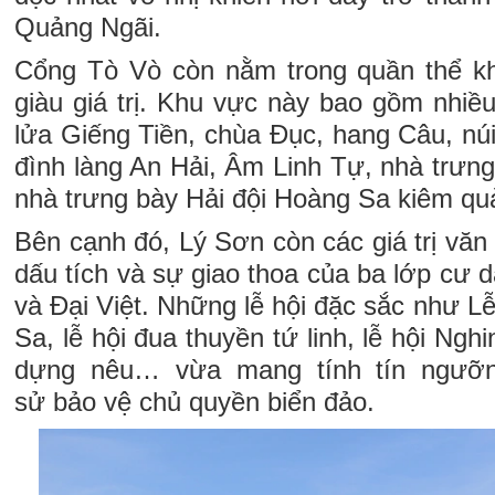
Quảng Ngãi.
Cổng Tò Vò còn nằm trong quần thể kh
giàu giá trị. Khu vực này bao gồm nhiều
lửa Giếng Tiền, chùa Đục, hang Câu, núi
đình làng An Hải, Âm Linh Tự, nhà trưn
nhà trưng bày Hải đội Hoàng Sa kiêm qu
Bên cạnh đó, Lý Sơn còn các giá trị văn
dấu tích và sự giao thoa của ba lớp cư
và Đại Việt. Những lễ hội đặc sắc như Lễ
Sa, lễ hội đua thuyền tứ linh, lễ hội Ngh
dựng nêu… vừa mang tính tín ngưỡn
sử bảo vệ chủ quyền biển đảo.