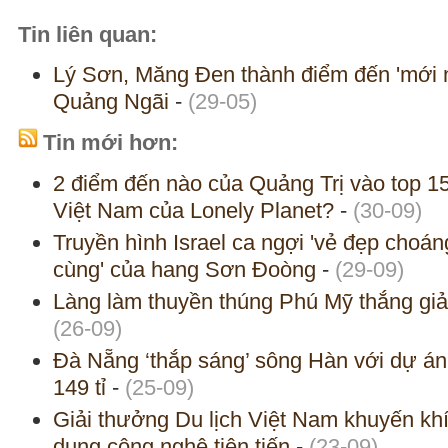
Tin liên quan:
Lý Sơn, Măng Đen thành điểm đến 'mới n
Quảng Ngãi
-
(29-05)
Tin mới hơn:
2 điểm đến nào của Quảng Trị vào top 1
Việt Nam của Lonely Planet?
-
(30-09)
Truyền hình Israel ca ngợi 'vẻ đẹp choán
cùng' của hang Sơn Đoòng
-
(29-09)
Làng làm thuyền thúng Phú Mỹ thắng giả
(26-09)
Đà Nẵng ‘thắp sáng’ sông Hàn với dự án
149 tỉ
-
(25-09)
Giải thưởng Du lịch Việt Nam khuyến kh
dụng công nghệ tiên tiến
-
(23-09)