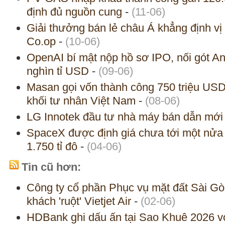
định đủ nguồn cung
-
(11-06)
Giải thưởng bán lẻ châu Á khẳng định vị 
Co.op
-
(10-06)
OpenAI bí mật nộp hồ sơ IPO, nối gót An
nghìn tỉ USD
-
(09-06)
Masan gọi vốn thành công 750 triệu US
khối tư nhân Việt Nam
-
(08-06)
LG Innotek đầu tư nhà máy bán dẫn mới
SpaceX được định giá chưa tới một nửa 
1.750 tỉ đô
-
(04-06)
Tin cũ hơn:
Công ty cổ phần Phục vụ mặt đất Sài Gòn
khách 'ruột' Vietjet Air
-
(02-06)
HDBank ghi dấu ấn tại Sao Khuê 2026 với