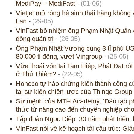
MediPay – MediFast
-
(01-06)
Vietjet mở rộng hệ sinh thái hàng không
Lan
-
(29-05)
VinFast bổ nhiệm ông Phạm Nhật Quân A
đồng quản trị
-
(26-05)
Ông Phạm Nhật Vượng cùng 3 tỉ phú US
80.000 tỉ đồng, vượt Vingroup
-
(25-05)
Vừa thoái vốn tại Tam Hiệp, Phát Đạt ró
ở Thủ Thiêm?
-
(22-05)
Honeco tự hào chứng kiến thành công 
tại sự kiện chiến lược của Thingo Group
Sứ mệnh của MTH Academy: 'Đào tạo phổ
thức từ nâng cao đến chuyên nghiệp cho 
Tập đoàn Ngọc Diệp: 30 năm phát triển, k
VinFast nói về kế hoạch tái cấu trúc: G