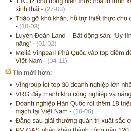
TTC IZ chủ động hiện thực hóa lộ trình 
sinh thái
-
(27-03)
Tháo gỡ khó khăn, hỗ trợ thiết thực cho
-
(18-03)
Luyền Đoàn Land – Bất động sản: ‘Uy tí
năng’
-
(01-02)
Meliá Vinpearl Phú Quốc vào top điểm đế
Việt Nam
-
(04-11)
Tin mới hơn:
Vingroup lọt top 30 doanh nghiệp lớn n
VRG đẩy mạnh khu công nghiệp và năng 
Doanh nghiệp Hàn Quốc rót thêm 18 tri
mạch tại Việt Nam
-
(16-06)
Đằng sau giải thưởng quản trị xuất sắc 
PV GAS nhập khẩu thành công gần 120.