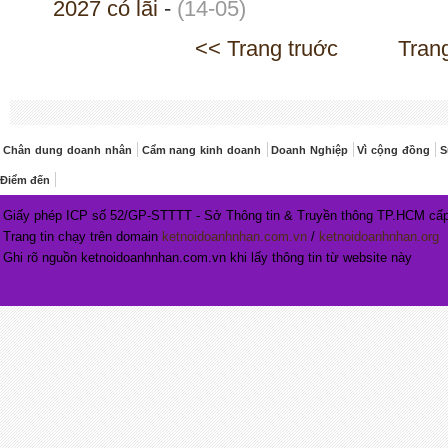
2027 có lãi
-
(14-05)
<< Trang truớc
Tran
Chân dung doanh nhân
Cẩm nang kinh doanh
Doanh Nghiệp
Vì cộng đồng
S
Điểm đến
Giấy phép ICP số 52/GP-STTTT - Sở Thông tin & Truyền thông TP.HCM cấp
Trang tin chạy trên domain
ketnoidoanhnhan.com.vn
/
ketnoidoanhnhan.org
Ghi rõ nguồn ketnoidoanhnhan.com.vn khi lấy thông tin từ website này