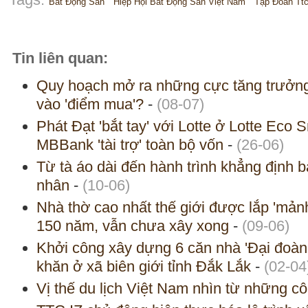
Bất Động Sản
Hiệp Hội Bất Động Sản Việt Nam
Tập Đoàn Tt
Tin liên quan:
Quy hoạch mở ra những cực tăng trưởng
vào 'điểm mua'?
-
(08-07)
Phát Đạt 'bắt tay' với Lotte ở Lotte Eco 
MBBank 'tài trợ' toàn bộ vốn
-
(26-06)
Từ tà áo dài đến hành trình khẳng định 
nhân
-
(10-06)
Nhà thờ cao nhất thế giới được lắp 'mản
150 năm, vẫn chưa xây xong
-
(09-06)
Khởi công xây dựng 6 căn nhà 'Đại đoàn 
khăn ở xã biên giới tỉnh Đắk Lắk
-
(02-04
Vị thế du lịch Việt Nam nhìn từ những cô