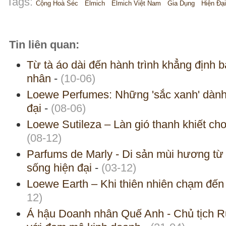
Tags:
Cộng Hoà Séc
Elmich
Elmich Việt Nam
Gia Dụng
Hiện Đạ
Tin liên quan:
Từ tà áo dài đến hành trình khẳng định 
nhân
-
(10-06)
Loewe Perfumes: Những 'sắc xanh' dành 
đại
-
(08-06)
Loewe Sutileza – Làn gió thanh khiết ch
(08-12)
Parfums de Marly - Di sản mùi hương từ 
sống hiện đại
-
(03-12)
Loewe Earth – Khi thiên nhiên chạm đến 
12)
Á hậu Doanh nhân Quế Anh - Chủ tịch Ru