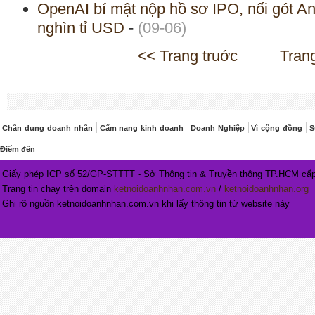
OpenAI bí mật nộp hồ sơ IPO, nối gót An
nghìn tỉ USD
-
(09-06)
<< Trang truớc
Tran
Chân dung doanh nhân
Cẩm nang kinh doanh
Doanh Nghiệp
Vì cộng đồng
S
Điểm đến
Giấy phép ICP số 52/GP-STTTT - Sở Thông tin & Truyền thông TP.HCM cấp
Trang tin chạy trên domain
ketnoidoanhnhan.com.vn
/
ketnoidoanhnhan.org
Ghi rõ nguồn ketnoidoanhnhan.com.vn khi lấy thông tin từ website này