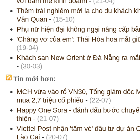
với đam mê kinh doanh
-
(21-04)
Thêm trải nghiệm mới lạ cho du khách kh
Vân Quan
-
(15-10)
Phụ nữ hiện đại không ngại nâng cấp bả
'Chàng vợ của em': Thái Hòa hoa mắt gi
(19-04)
Khách sạn New Orient ở Đà Nẵng ra mắt
-
(30-03)
Tin mới hơn:
MCH vừa vào rổ VN30, Tổng giám đốc
mua 2,7 triệu cổ phiếu
-
(22-07)
Happy One Sora - đánh dấu bước chuyển
thiện
-
(21-07)
Viettel Post nhận 'tấm vé' đầu tư dự án 
Lào Cai
-
(20-07)