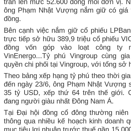
trần lên mức 52.600 đồng mỗi đơn vị. N
ông Phạm Nhật Vượng nắm giữ có giá t
đồng.
Bên cạnh việc nắm giữ cổ phiếu LPBan
trực tiếp sở hữu 389,9 triệu cổ phiếu VI
đồng vốn góp vào loạt công ty 
VinEnergo...Tỷ phú Vingroup cùng g
quyền chi phối tại Vingroup, với tổng s
Theo bảng xếp hạng tỷ phú theo thời gia
đến ngày 23/6, ông Phạm Nhật Vượng s
35 tỷ USD, xếp thứ 64 trên thế giới. 
đang người giàu nhất Đông Nam Á.
Tại Đại hội đồng cổ đông thường niê
thông qua nhiều kế hoạch kinh doanh qu
mục tiêu lợi nhuận trước thuế gần 15.000