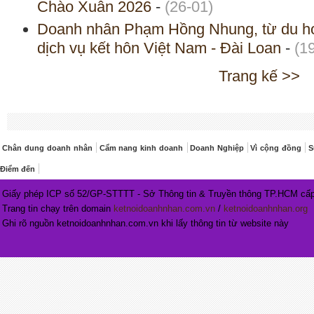
Chào Xuân 2026
-
(26-01)
Doanh nhân Phạm Hồng Nhung, từ du họ
dịch vụ kết hôn Việt Nam - Đài Loan
-
(1
Trang kế >>
Chân dung doanh nhân
Cẩm nang kinh doanh
Doanh Nghiệp
Vì cộng đồng
S
Điểm đến
Giấy phép ICP số 52/GP-STTTT - Sở Thông tin & Truyền thông TP.HCM cấp
Trang tin chạy trên domain
ketnoidoanhnhan.com.vn
/
ketnoidoanhnhan.org
Ghi rõ nguồn ketnoidoanhnhan.com.vn khi lấy thông tin từ website này