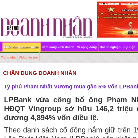
Chân dung doanh nhân
Cẩm nang kinh doanh
Vì cộng đồng
Doanh nghiệp
Sự kiện
Trang chủ
Video tin tức
CHÂN DUNG DOANH NHÂN
Tỷ phú Phạm Nhật Vượng mua gần 5% vốn LPBan
LPBank vừa công bố ông Phạm Nh
HĐQT Vingroup sở hữu 146,2 triệu 
đương 4,894% vốn điều lệ.
Theo danh sách cổ đông nắm giữ trên 