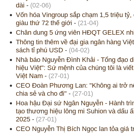
dài
-
(02-06)
Vốn hóa Vingroup sắp chạm 1,5 triệu t
giàu thứ 72 thế giới
-
(21-04)
Chân dung 5 ứng viên HĐQT GELEX nh
Thông tin thêm về đại gia ngân hàng Việt
sách tỉ phú USD
-
(04-02)
Nhà báo Nguyễn Đình Khải - Tổng đạo d
hiệu Việt": Sứ mệnh của chúng tôi là viế
Việt Nam
-
(27-01)
CEO Đoàn Phương Lan: "Không ai trở n
chia sẻ và cho đi"
-
(27-01)
Hoa hậu Đại sứ Ngân Nguyễn - Hành trì
tạo thương hiệu lông mi Suhion và dấu ấ
2025
-
(27-01)
CEO Nguyễn Thị Bích Ngọc lan tỏa giá tr