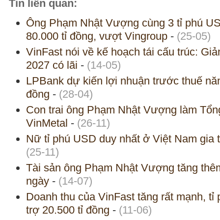
Tin liên quan:
Ông Phạm Nhật Vượng cùng 3 tỉ phú US
80.000 tỉ đồng, vượt Vingroup
-
(25-05)
VinFast nói về kế hoạch tái cấu trúc: G
2027 có lãi
-
(14-05)
LPBank dự kiến lợi nhuận trước thuế nă
đồng
-
(28-04)
Con trai ông Phạm Nhật Vượng làm Tổn
VinMetal
-
(26-11)
Nữ tỉ phú USD duy nhất ở Việt Nam gia t
(25-11)
Tài sản ông Phạm Nhật Vượng tăng thêm 
ngày
-
(14-07)
Doanh thu của VinFast tăng rất mạnh, t
trợ 20.500 tỉ đồng
-
(11-06)