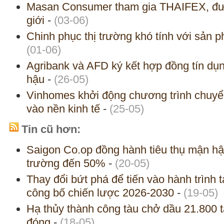
Masan Consumer tham gia THAIFEX, đưa 
giới
-
(03-06)
Chinh phục thị trường khó tính với sản 
(01-06)
Agribank và AFD ký kết hợp đồng tín dụn
hậu
-
(26-05)
Vinhomes khởi động chương trình chuyể
vào nền kinh tế
-
(25-05)
Tin cũ hơn:
Saigon Co.op đồng hành tiêu thụ mận hậu
trường đến 50%
-
(20-05)
Thay đổi bứt phá để tiến vào hành trình t
công bố chiến lược 2026-2030
-
(19-05)
Hạ thủy thành công tàu chở dầu 21.800 
đóng
-
(18-05)