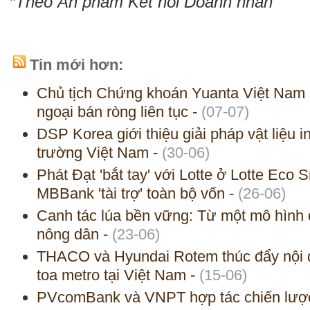
*Theo Ấn phẩm Kết nối Doanh nhân
Tin mới hơn:
Chủ tịch Chứng khoán Yuanta Việt Nam p
ngoại bán ròng liên tục
-
(07-07)
DSP Korea giới thiệu giải pháp vật liệu in
trường Việt Nam
-
(30-06)
Phát Đạt 'bắt tay' với Lotte ở Lotte Eco 
MBBank 'tài trợ' toàn bộ vốn
-
(26-06)
Canh tác lúa bền vững: Từ một mô hình 
nông dân
-
(23-06)
THACO và Hyundai Rotem thúc đẩy nội đ
toa metro tại Việt Nam
-
(15-06)
PVcomBank và VNPT hợp tác chiến lượ