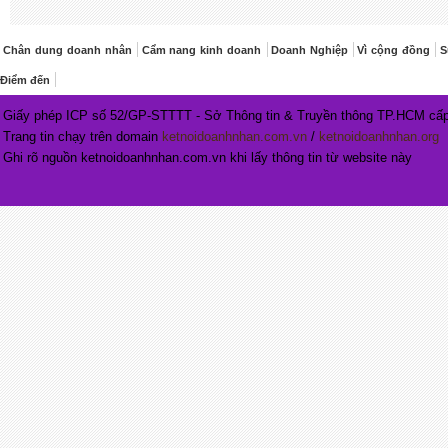
Chân dung doanh nhân
Cẩm nang kinh doanh
Doanh Nghiệp
Vì cộng đồng
S
Điểm đến
Giấy phép ICP số 52/GP-STTTT - Sở Thông tin & Truyền thông TP.HCM cấp
Trang tin chạy trên domain
ketnoidoanhnhan.com.vn
/
ketnoidoanhnhan.org
Ghi rõ nguồn ketnoidoanhnhan.com.vn khi lấy thông tin từ website này