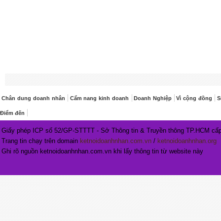
Chân dung doanh nhân
Cẩm nang kinh doanh
Doanh Nghiệp
Vì cộng đồng
S
Điểm đến
Giấy phép ICP số 52/GP-STTTT - Sở Thông tin & Truyền thông TP.HCM cấp
Trang tin chạy trên domain
ketnoidoanhnhan.com.vn
/
ketnoidoanhnhan.org
Ghi rõ nguồn ketnoidoanhnhan.com.vn khi lấy thông tin từ website này