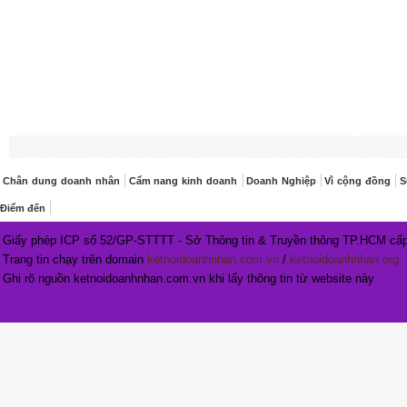
Chân dung doanh nhân
Cẩm nang kinh doanh
Doanh Nghiệp
Vì cộng đồng
S
Điểm đến
Giấy phép ICP số 52/GP-STTTT - Sở Thông tin & Truyền thông TP.HCM cấp
Trang tin chạy trên domain
ketnoidoanhnhan.com.vn
/
ketnoidoanhnhan.org
Ghi rõ nguồn ketnoidoanhnhan.com.vn khi lấy thông tin từ website này